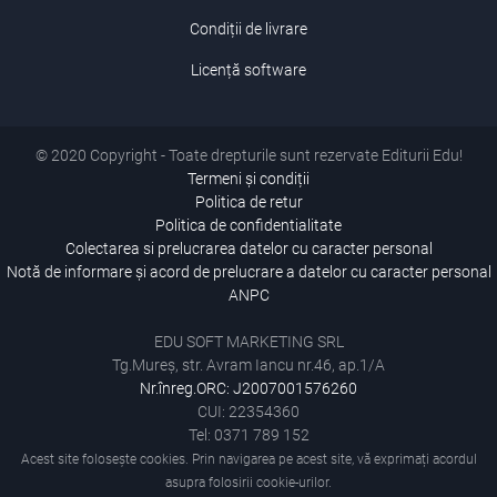
Condiții de livrare
Licență software
© 2020 Copyright - Toate drepturile sunt rezervate Editurii Edu!
Termeni și condiții
Politica de retur
Politica de confidentialitate
Colectarea si prelucrarea datelor cu caracter personal
Notă de informare și acord de prelucrare a datelor cu caracter personal
ANPC
EDU SOFT MARKETING SRL
Tg.Mureș, str. Avram Iancu nr.46, ap.1/A
Nr.înreg.ORC: J2007001576260
CUI: 22354360
Tel: 0371 789 152
Acest site folosește cookies. Prin navigarea pe acest site, vă exprimați acordul
asupra folosirii cookie-urilor.