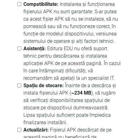
Compatibilitate:
Instalarea și funcționarea
fișierului APK nu sunt garantate. S-ar putea
ca acest fișier APK să nu se instaleze, să nu
pornească sau să nu funcționeze corect, în
funcție de modelul dispozitivului, versiunea
sistemului de operare și alți factori tehnici.
Asistență:
Editura EDU nu oferă suport
tehnic pentru descărcarea și instalarea
aplicației APK de pe această pagină. În cazul
în care întâmpinați dificultăți, vă
recomandăm să apelați la un specialist IT.
Spațiu de stocare:
Înainte de a descărca și
instala fișierului APK (
~234 MB
), vă rugăm
să verificați disponibilitatea spațiului de
stocare pe dispozitivul dumneavoastră.
Lipsa spațiului suficient poate împiedica
finalizarea instalării.
Actualizări:
Fișierul APK descărcat de pe
această pagină nu beneficiază de