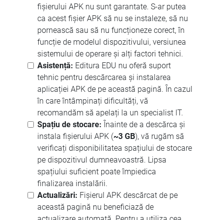
fișierului APK nu sunt garantate. S-ar putea
ca acest fișier APK să nu se instaleze, să nu
pornească sau să nu funcționeze corect, în
funcție de modelul dispozitivului, versiunea
sistemului de operare și alți factori tehnici.
Asistență:
Editura EDU nu oferă suport
tehnic pentru descărcarea și instalarea
aplicației APK de pe această pagină. În cazul
în care întâmpinați dificultăți, vă
recomandăm să apelați la un specialist IT.
Spațiu de stocare:
Înainte de a descărca și
instala fișierului APK (
~3 GB
), vă rugăm să
verificați disponibilitatea spațiului de stocare
pe dispozitivul dumneavoastră. Lipsa
spațiului suficient poate împiedica
finalizarea instalării.
Actualizări:
Fișierul APK descărcat de pe
această pagină nu beneficiază de
actualizare automată. Pentru a utiliza cea