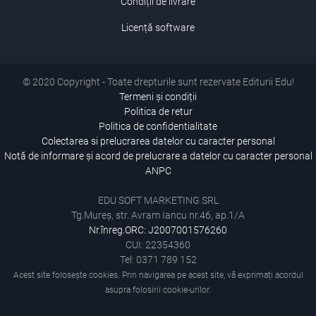
Condiții de livrare
Licență software
© 2020 Copyright - Toate drepturile sunt rezervate Editurii Edu!
Termeni și condiții
Politica de retur
Politica de confidentialitate
Colectarea si prelucrarea datelor cu caracter personal
Notă de informare și acord de prelucrare a datelor cu caracter personal
ANPC
EDU SOFT MARKETING SRL
Tg.Mureș, str. Avram Iancu nr.46, ap.1/A
Nr.înreg.ORC: J2007001576260
CUI: 22354360
Tel: 0371 789 152
Acest site folosește cookies. Prin navigarea pe acest site, vă exprimați acordul
asupra folosirii cookie-urilor.