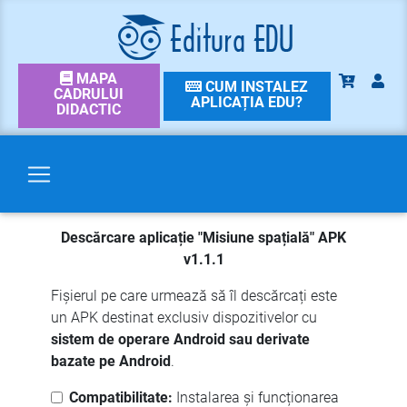
MAPA
CUM INSTALEZ
CADRULUI
APLICAȚIA EDU?
DIDACTIC
Descărcare aplicație "Misiune spațială" APK
v1.1.1
Fișierul pe care urmează să îl descărcați este
un APK destinat exclusiv dispozitivelor cu
sistem de operare Android sau derivate
bazate pe Android
.
Compatibilitate:
Instalarea și funcționarea