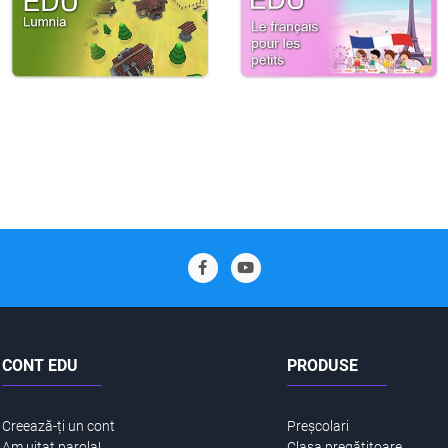
CONT EDU
PRODUSE
Creează-ți un cont
Preșcolari
Am uitat parola!
Clasa pregătitoare