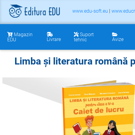
www.edu-soft.eu
|
www.educr
Magazin
Suport
Livrare
Avize
EDU
tehnic
Limba și literatura română p