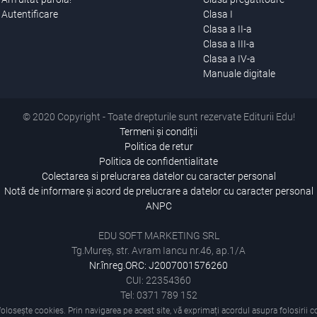
Autentificare
Clasa I
Clasa a II-a
Clasa a III-a
Clasa a IV-a
Manuale digitale
© 2020 Copyright - Toate drepturile sunt rezervate Editurii Edu!
Termeni și condiții
Politica de retur
Politica de confidentialitate
Colectarea si prelucrarea datelor cu caracter personal
Notă de informare și acord de prelucrare a datelor cu caracter personal
ANPC
EDU SOFT MARKETING SRL
Tg.Mureș, str. Avram Iancu nr.46, ap.1/A
Nr.înreg.ORC: J2007001576260
CUI: 22354360
Tel: 0371 789 152
folosește cookies. Prin navigarea pe acest site, vă exprimați acordul asupra folosirii co