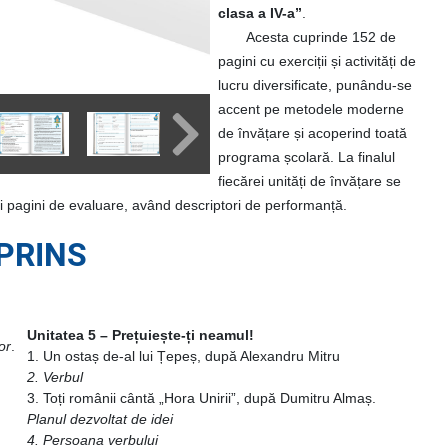
clasa a IV-a”
.
Acesta cuprinde 152 de
pagini cu exerciții și activități de
lucru diversificate, punându-se
accent pe metodele moderne
de învățare și acoperind toată
programa școlară. La finalul
fiecărei unități de învățare se
i pagini de evaluare, având descriptori de performanță.
PRINS
Unitatea 5 – Prețuiește-ți neamul!
or
.
1. Un ostaș de-al lui Țepeș, după Alexandru Mitru
2. Verbul
3. Toți românii cântă „Hora Unirii”, după Dumitru Almaș.
Planul dezvoltat de idei
4. Persoana verbului