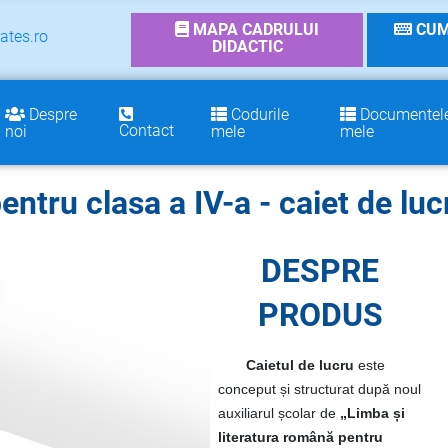
MAPA CADRULUI
CUM
ates.ro
DIDACTIC
Despre
Codurile
Documentel
Contact
noi
mele
mele
entru clasa a IV-a - caiet de luc
DESPRE
PRODUS
Caietul de lucru
este
conceput și structurat după noul
auxiliarul școlar de
„Limba și
literatura română pentru