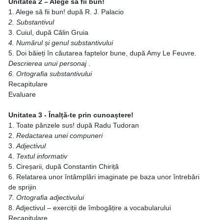
Unitatea 2 – Alege să fii bun!
1. Alege să fii bun! după R. J. Palacio
2. Substantivul
3. Cuiul, după Călin Gruia
4. Numărul și genul substantivului
5. Doi băieți în căutarea faptelor bune, după Amy Le Feuvre.
Descrierea unui personaj
.
6. Ortografia substantivului
Recapitulare
Evaluare
Unitatea 3 - Înalță-te prin cunoaștere!
1. Toate pânzele sus! după Radu Tudoran
2.
Redactarea unei compuneri
3.
Adjectivul
4.
Textul informativ
5. Cireșarii, după Constantin Chiriță
6. Relatarea unor întâmplări imaginate pe baza unor întrebări
de sprijin
7. Ortografia adjectivului
8. Adjectivul – exerciții de îmbogățire a vocabularului
Recapitulare