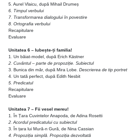
5. Aurel Vlaicu, după Mihail Drumeș
6. Timpul verbului
7. Transformarea dialogului în povestire
8. Ortografia verbului
Recapitulare
Evaluare
Unitatea 6 – Iubește-ți familia!
1. Un băiat-model, după Erich Kästner
2. Cuvântul – parte de propoziție. Subiectul
3. Bunica din măr, după Mira Lobe.
Descrierea de tip portret
4. Un tată perfect, după Edith Nesbit
5. Predicatul
Recapitulare
Evaluare
Unitatea 7 – Fii vesel mereu!
1. În Țara Cuvintelor Anapoda, de Adina Rosetti
2. Acordul predicatului cu subiectul
3. În țara lui Mură-n Gură, de Nina Cassian
4. Propoziția simplă. Propoziția dezvoltată