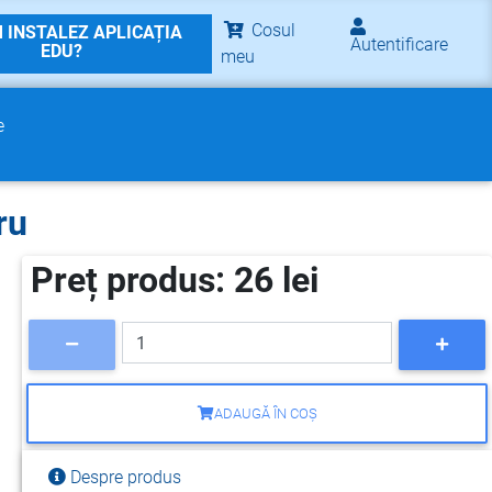
Cosul
 INSTALEZ APLICAȚIA
Autentificare
EDU?
meu
e
ru
Preț produs: 26 lei
ADAUGĂ ÎN COȘ
Despre produs