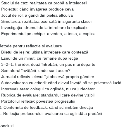
 Studiul de caz: realitatea ca probă a înțelegerii
. Proiectul: când învățarea produce ceva
 Jocul de rol: a gândi din pielea altcuiva
 Simularea: realitatea exersată în siguranța clasei
 Investigația: drumul de la întrebare la explicație
 Experimentul pe echipe: a vedea, a testa, a explica
etode pentru reflecție și evaluare
 Biletul de ieșire: ultima întrebare care contează
. Eseul de un minut: ce rămâne după lecție
 3–2–1: trei idei, două întrebări, un pas mai departe
. Semaforul învățării: unde sunt acum?
 Jurnalul reflexiv: elevul își observă propria gândire
 Autoevaluarea cu criterii: când elevul învață să se privească lucid
 Interevaluarea: colegul ca oglindă, nu ca judecător
 Rubrica de evaluare: standardul care devine vizibil
 Portofoliul reflexiv: povestea progresului
0. Conferința de feedback: când schimbăm direcția
. Reflecția profesorului: evaluarea ca oglindă a predării
oncluzii