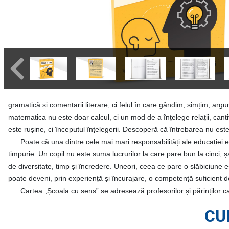
gramatică și comentarii literare, ci felul în care gândim, simțim, 
matematica nu este doar calcul, ci un mod de a înțelege relații, can
este rușine, ci începutul înțelegerii. Descoperă că întrebarea nu es
Poate că una dintre cele mai mari responsabilități ale educației e
timpurie. Un copil nu este suma lucrurilor la care pare bun la cinci, 
de diversitate, timp și încredere. Uneori, ceea ce pare o slăbiciune e
poate deveni, prin experiență și încurajare, o competență suficient d
Cartea „Școala cu sens” se adresează profesorilor și părinților care
CU