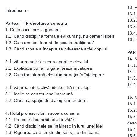
13. P
Introducere
13.1.
13.2
Partea I – Proiectarea sensului
13.3
1. De la ascultare la gândire
13.4.
1.1. Când disciplina forma elevi cuminți, nu oameni liberi
13.5
1.2. Cum am fost format de școala tradițională
1.3. Când școala a început să privească altfel copilul
PART
14. M
2. Învățarea activă: scena aparține elevului
14.1
2.1. Explicația bună nu garantează învățarea
14.2
2.2. Cum transformă elevul informația în înțelegere
14.3
14.4
3. Învățarea interactivă: ideile intră în dialog
3.1. Ideile se construiesc împreună
15. M
3.2. Clasa ca spațiu de dialog și încredere
15.1.
15.2.
4. Rolul profesorului în școala cu sens
15.3.
4.1. Profesorul ca arhitect al învățării
desc
4.2. Când disciplinele se întâlnesc în jurul unei idei
15.4.
4.3. Rigoarea care crește din sens, nu din teamă
15.5.