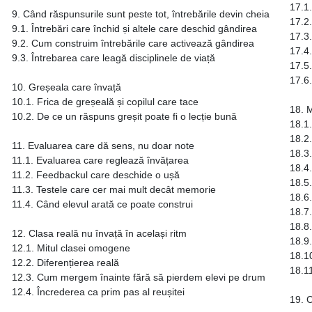
17.1.
9. Când răspunsurile sunt peste tot, întrebările devin cheia
17.2
9.1. Întrebări care închid și altele care deschid gândirea
17.3.
9.2. Cum construim întrebările care activează gândirea
17.4.
9.3. Întrebarea care leagă disciplinele de viață
17.5.
17.6.
10. Greșeala care învață
10.1. Frica de greșeală și copilul care tace
18. M
10.2. De ce un răspuns greșit poate fi o lecție bună
18.1.
18.2
11. Evaluarea care dă sens, nu doar note
18.3.
11.1. Evaluarea care reglează învățarea
18.4
11.2. Feedbackul care deschide o ușă
18.5.
11.3. Testele care cer mai mult decât memorie
18.6.
11.4. Când elevul arată ce poate construi
18.7.
18.8.
12. Clasa reală nu învață în același ritm
18.9.
12.1. Mitul clasei omogene
18.1
12.2. Diferențierea reală
18.11
12.3. Cum mergem înainte fără să pierdem elevi pe drum
12.4. Încrederea ca prim pas al reușitei
19. C