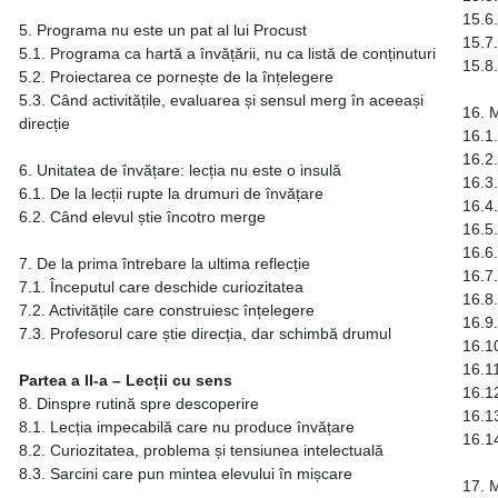
15.6.
5. Programa nu este un pat al lui Procust
15.7.
5.1. Programa ca hartă a învățării, nu ca listă de conținuturi
15.8.
5.2. Proiectarea ce pornește de la înțelegere
5.3. Când activitățile, evaluarea și sensul merg în aceeași
16. M
direcție
16.1.
16.2.
6. Unitatea de învățare: lecția nu este o insulă
16.3.
6.1. De la lecții rupte la drumuri de învățare
16.4
6.2. Când elevul știe încotro merge
16.5.
16.6.
7. De la prima întrebare la ultima reflecție
16.7
7.1. Începutul care deschide curiozitatea
16.8.
7.2. Activitățile care construiesc înțelegere
16.9.
7.3. Profesorul care știe direcția, dar schimbă drumul
16.10
16.1
Partea a II-a – Lecții cu sens
16.12
8. Dinspre rutină spre descoperire
16.13
8.1. Lecția impecabilă care nu produce învățare
16.1
8.2. Curiozitatea, problema și tensiunea intelectuală
8.3. Sarcini care pun mintea elevului în mișcare
17. M