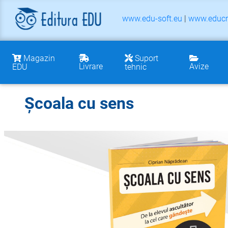
www.edu-soft.eu
|
www.educr
Magazin
Suport
Livrare
Avize
EDU
tehnic
Școala cu sens