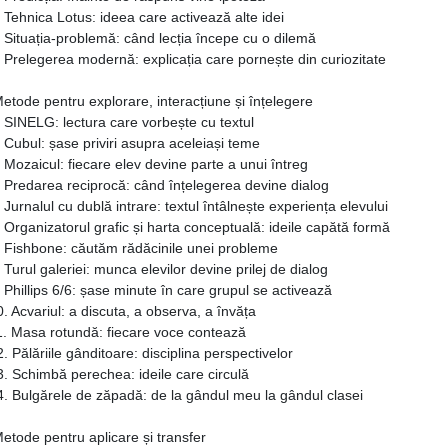
 Tehnica Lotus: ideea care activează alte idei
 Situația-problemă: când lecția începe cu o dilemă
 Prelegerea modernă: explicația care pornește din curiozitate
etode pentru explorare, interacțiune și înțelegere
 SINELG: lectura care vorbește cu textul
 Cubul: șase priviri asupra aceleiași teme
 Mozaicul: fiecare elev devine parte a unui întreg
. Predarea reciprocă: când înțelegerea devine dialog
 Jurnalul cu dublă intrare: textul întâlnește experiența elevului
 Organizatorul grafic și harta conceptuală: ideile capătă formă
. Fishbone: căutăm rădăcinile unei probleme
 Turul galeriei: munca elevilor devine prilej de dialog
 Phillips 6/6: șase minute în care grupul se activează
. Acvariul: a discuta, a observa, a învăța
1. Masa rotundă: fiecare voce contează
. Pălăriile gânditoare: disciplina perspectivelor
. Schimbă perechea: ideile care circulă
4. Bulgărele de zăpadă: de la gândul meu la gândul clasei
etode pentru aplicare și transfer