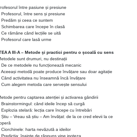
rofesorul între pasiune și presiune
 Profesorul, între sens și presiune
. Predăm și ceea ce suntem
. Schimbarea care începe în clasă
 Ce rămâne când lecțiile se uită
. Profesorul care lasă urme
EA A III-A – Metode și practici pentru o școală cu sens
etodele sunt drumuri, nu destinații
. De ce metodele nu funcționează mecanic
. Aceeași metodă poate produce învățare sau doar agitație
. Când activitatea nu înseamnă încă învățare
. Cum alegem metoda care servește sensului
etode pentru captarea atenției și activarea gândirii
 Brainstormingul: când ideile încep să curgă
 Explozia stelară: lecția care începe cu întrebări
 Știu – Vreau să știu – Am învățat: de la ce cred elevii la ce
operă
 Ciorchinele: harta nevăzută a ideilor
 Predicția: înainte de răspuns vine ipoteza