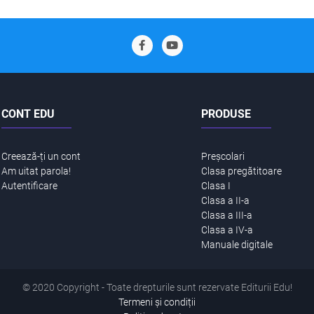
CONT EDU
PRODUSE
Creează-ți un cont
Preșcolari
Am uitat parola!
Clasa pregătitoare
Autentificare
Clasa I
Clasa a II-a
Clasa a III-a
Clasa a IV-a
Manuale digitale
© 2020 Copyright - Toate drepturile sunt rezervate Editurii Edu!
Termeni și condiții