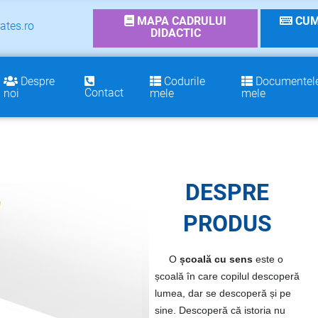
MAPA CADRULUI
CUM
ates.ro
DIDACTIC
Despre
Codurile
Documentel
Contact
noi
mele
mele
DESPRE
PRODUS
O
școală cu sens
este o
școală în care copilul descoperă
lumea, dar se descoperă și pe
sine. Descoperă că istoria nu