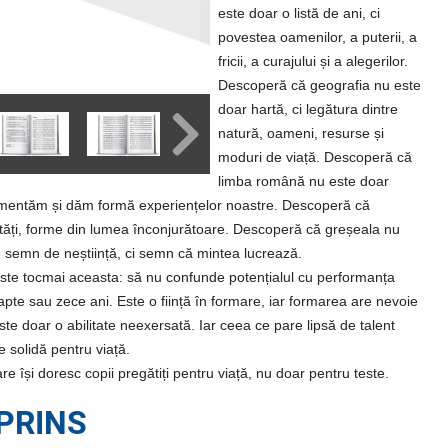
este doar o listă de ani, ci
povestea oamenilor, a puterii, a
fricii, a curajului și a alegerilor.
Descoperă că geografia nu este
doar hartă, ci legătura dintre
natură, oameni, resurse și
moduri de viață. Descoperă că
limba română nu este doar
argumentăm și dăm formă experiențelor noastre. Descoperă că
tități, forme din lumea înconjurătoare. Descoperă că greșeala nu
te semn de neștiință, ci semn că mintea lucrează.
ste tocmai aceasta: să nu confunde potențialul cu performanța
șapte sau zece ani. Este o ființă în formare, iar formarea are nevoie
ste doar o abilitate neexersată. Iar ceea ce pare lipsă de talent
e solidă pentru viață.
 își doresc copii pregătiți pentru viață, nu doar pentru teste.
PRINS