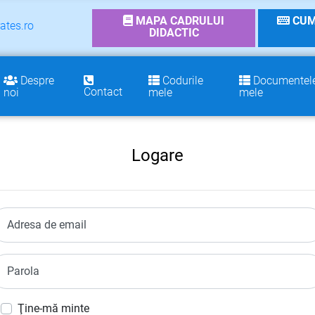
MAPA CADRULUI
CUM
ates.ro
DIDACTIC
Despre
Codurile
Documentel
Contact
noi
mele
mele
Logare
Adresa de email
Parola
Ţine-mă minte