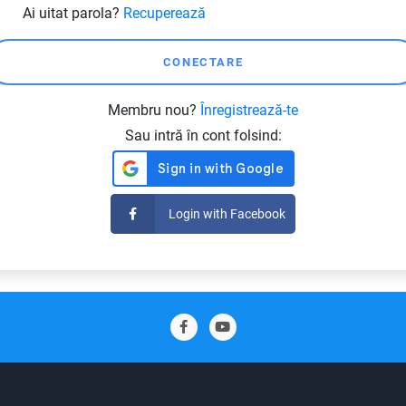
Ai uitat parola?
Recuperează
Membru nou?
Înregistrează-te
Sau intră în cont folsind:
Login with Facebook