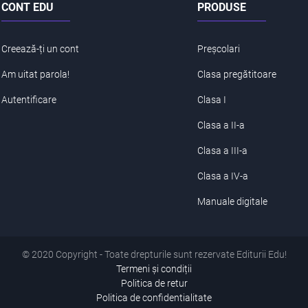
CONT EDU
PRODUSE
Creează-ți un cont
Preșcolari
Am uitat parola!
Clasa pregătitoare
Autentificare
Clasa I
Clasa a II-a
Clasa a III-a
Clasa a IV-a
Manuale digitale
© 2020 Copyright - Toate drepturile sunt rezervate Editurii Edu!
Termeni și condiții
Politica de retur
Politica de confidentialitate