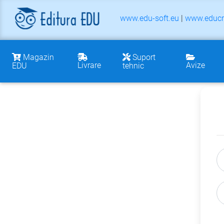
www.edu-soft.eu
|
www.educr
Magazin
Suport
Livrare
Avize
EDU
tehnic