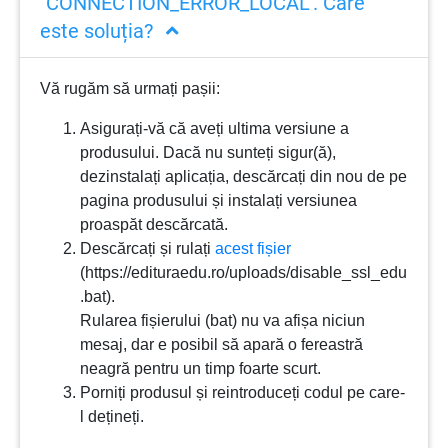
"CONNECTION_ERROR_LOCAL". Care
este soluția?
Vă rugăm să urmați pașii:
Asigurați-vă că aveți ultima versiune a
produsului. Dacă nu sunteți sigur(ă),
dezinstalați aplicația, descărcați din nou de pe
pagina produsului și instalați versiunea
proaspăt descărcată.
Descărcați și rulați
acest fișier
(https://edituraedu.ro/uploads/disable_ssl_edu
.bat).
Rularea fișierului (bat) nu va afișa niciun
mesaj, dar e posibil să apară o fereastră
neagră pentru un timp foarte scurt.
Porniți produsul și reintroduceți codul pe care-
l dețineți.