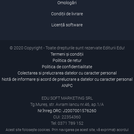
Omologări
Condiții de livrare
Licență software
© 2020 Copyright - Toate drepturile sunt rezervate Editurii Edu!
Termeni și condiții
Politica de retur
Politica de confidentialitate
Colectarea si prelucrarea datelor cu caracter personal
Notă de informare și acord de prelucrare a datelor cu caracter personal
ANPC
EDU SOFT MARKETING SRL
Tg.Mureș, str. Avram Iancu nr.46, ap.1/A
Nr.înreg.ORC: J2007001576260
CUI: 22354360
Tel: 0371 789 152
Acest site folosește cookies. Prin navigarea pe acest site, vă exprimați acordul