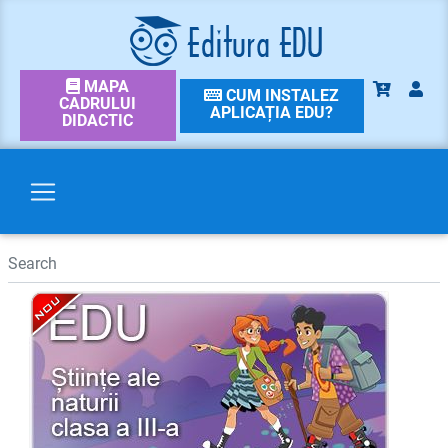
MAPA
CUM INSTALEZ
CADRULUI
APLICAȚIA EDU?
DIDACTIC