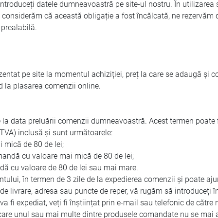
oduceți datele dumneavoastră pe site-ul nostru. În utilizarea serv
considerăm că această obligație a fost încălcată, ne rezervăm dre
prealabilă.
ezentat pe site la momentul achiziției, preț la care se adaugă și c
rd la plasarea comenzii online.
de la data preluării comenzii dumneavoastră. Acest termen poate 
(TVA) inclusă și sunt următoarele:
 mică de 80 de lei;
omandă cu valoare mai mică de 80 de lei;
dă cu valoare de 80 de lei sau mai mare.
lientului, în termen de 3 zile de la expedierea comenzii și poate aj
a de livrare, adresa sau puncte de reper, vă rugăm să introduceți î
 expediat, veți fi înștiințat prin e-mail sau telefonic de către n
 care unul sau mai multe dintre produsele comandate nu se mai află 