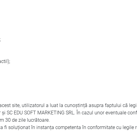
;
til);
est site, utilizatorul a luat la cunoștință asupra faptului că leg
zator și SC EDU SOFT MARKETING SRL. În cazul unor eventuale conf
m 30 de zile lucrătoare.
va fi soluționat în instanța competenta în conformitate cu legile