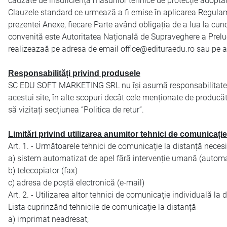
cauzate de insuficiența măsurilor tehnice de protecție adoptate
Clauzele standard ce urmează a fi emise în aplicarea Regulam
prezentei Anexe, fiecare Parte având obligația de a lua la cuno
convenită este Autoritatea Națională de Supraveghere a Prelucr
realizeazaă pe adresa de email office@edituraedu.ro sau pe ad
Responsabilități privind produsele
SC EDU SOFT MARKETING SRL nu își asumă responsabilitatea și 
acestui site, în alte scopuri decât cele menționate de producă
să vizitați secțiunea “Politica de retur“.
Limitări privind utilizarea anumitor tehnici de comunicație
Art. 1. - Următoarele tehnici de comunicație la distanță neces
a) sistem automatizat de apel fără intervenție umană (automa
b) telecopiator (fax)
c) adresa de poștă electronică (e-mail)
Art. 2. - Utilizarea altor tehnici de comunicație individuală l
Lista cuprinzând tehnicile de comunicație la distanță
a) imprimat neadresat;