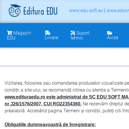
www.edu-soft.eu
|
www.educr
Magazin
Suport
Livrare
Avize
EDU
tehnic
Vizitarea, folosirea sau comandarea produselor vizualizate pe s
condiții a site-ului, se recomandă citirea cu atenție a Termenilo
www.edituraedu.ro este administrat de SC EDU SOFT MARKE
Ne rezervăm dreptul de 
nr J26/1576/2007, CUI RO22354360.
prealabilă. Accesând pagina Termeni și condiții, puteți citi î
Obligațiile dumneavoastră de înregistrare: