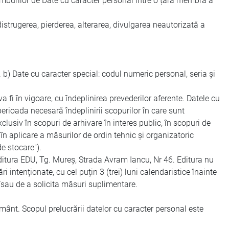
himburilor de Date cu caracter personal între o țară membră a
distrugerea, pierderea, alterarea, divulgarea neautorizată a
 b) Date cu caracter special: codul numeric personal, seria și
a fi în vigoare, cu îndeplinirea prevederilor aferente. Datele cu
erioada necesară îndeplinirii scopurilor în care sunt
clusiv în scopuri de arhivare în interes public, în scopuri de
i în aplicare a măsurilor de ordin tehnic și organizatoric
de stocare").
itura EDU, Tg. Mureș, Strada Avram Iancu, Nr 46. Editura nu
 intenționate, cu cel puțin 3 (trei) luni calendaristice înainte
i/sau de a solicita măsuri suplimentare.
nt. Scopul prelucrării datelor cu caracter personal este