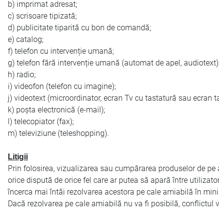
b) imprimat adresat;
c) scrisoare tipizată;
d) publicitate tiparită cu bon de comandă;
e) catalog;
f) telefon cu intervenție umană;
g) telefon fără intervenție umană (automat de apel, audiotext)
h) radio;
i) videofon (telefon cu imagine);
j) videotext (microordinator, ecran Tv cu tastatură sau ecran tac
k) poșta electronică (e-mail);
l) telecopiator (fax);
m) televiziune (teleshopping).
Litigii
Prin folosirea, vizualizarea sau cumpărarea produselor de pe ac
orice dispută de orice fel care ar putea să apară între utili
încerca mai întâi rezolvarea acestora pe cale amiabilă în mini
Dacă rezolvarea pe cale amiabilă nu va fi posibilă, conflictul 