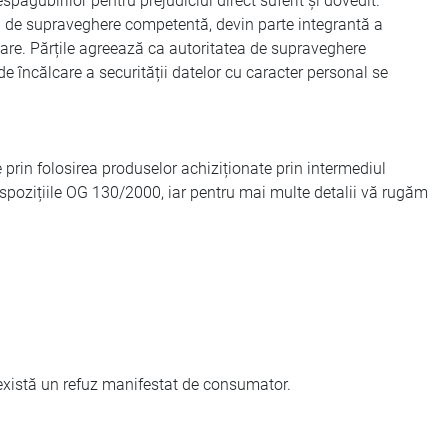
ăgubirilor pentru prejudiciul direct suferit și dovedit.
a de supraveghere competentă, devin parte integrantă a
rioare. Părțile agreează ca autoritatea de supraveghere
e încălcare a securității datelor cu caracter personal se
in folosirea produselor achiziționate prin intermediul
ispozițiile OG 130/2000, iar pentru mai multe detalii vă rugăm
ă există un refuz manifestat de consumator.