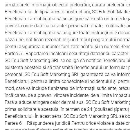
următoarele informații: obiectul prelucrării, durata prelucrării, 
Beneficiarului. În lipsa acestor instrucțiuni, SC Edu Soft Marke
Beneficiarul are obligația să se asigure că există un temei le
privire la orice date cu caracter personal eronate, rectificate,
Beneficiarul are obligația să asigure toate instrucțiunile docu
baza unei notificări rezonabile și în timpul programului norma
pentru asigurarea bunurilor furnizate pentru și în numele Benef
Partea 5 - Raportarea încălcării securității datelor cu caracter
SC Edu Soft Marketing SRL se obligă să notifice Beneficiarului 
existența acesteia și să transmită Beneficiarului un formular p
personal. SC Edu Soft Marketing SRL garantează că va informa B
Beneficiarul, pentru a limita consecințele incidentului și pentr
mod, care va include furnizarea de informații suficiente, precu
încălcarea, de a preveni viitoare incidente, de a limita impactul
Fără a aduce atingere celor de mai sus, SC Edu Soft Marketing S
prima solicitare a acestuia, în termen de 24 (douăzecișipatru)
Beneficiarului. În acest sens, SC Edu Soft Marketing SRL se obl
Partea 6 – Răspunderea juridică Pentru orice violare a datelor