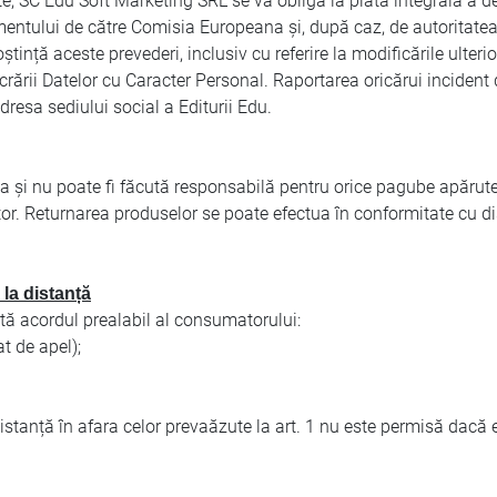
, SC Edu Soft Marketing SRL se va obliga la plata integrală a desp
entului de către Comisia Europeana și, după caz, de autoritate
ștință aceste prevederi, inclusiv cu referire la modificările ulte
ării Datelor cu Caracter Personal. Raportarea oricărui incident d
resa sediului social a Editurii Edu.
nu poate fi făcută responsabilă pentru orice pagube apărute pr
tor. Returnarea produselor se poate efectua în conformitate cu d
 la distanță
ită acordul prealabil al consumatorului:
t de apel);
a distanță în afara celor prevaăzute la art. 1 nu este permisă dac