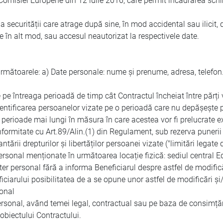
a Comisiei Europene din 12 iulie 2016, care permit încadrarea sc
 securității care atrage după sine, în mod accidental sau ilicit, 
e în alt mod, sau accesul neautorizat la respectivele date.
următoarele: a) Date personale: nume și prenume, adresa, telefon.
e pe întreaga perioadă de timp cât Contractul încheiat între părți v
dentificarea persoanelor vizate pe o perioadă care nu depășește p
 perioade mai lungi în măsura în care acestea vor fi prelucrate ex
 conformitate cu Art.89/Alin.(1) din Regulament, sub rezerva puneri
rii drepturilor și libertăților persoanei vizate ("limitări legate 
onal menționate în următoarea locație fizică: sediul central Ed
r personal fără a informa Beneficiarul despre astfel de modificări
eficiarului posibilitatea de a se opune unor astfel de modificări ș
sonal
sonal, având temei legal, contractual sau pe baza de consimțămâ
 obiectului Contractului.