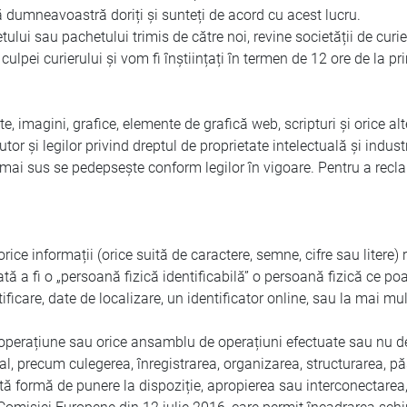
dumneavoastră doriți și sunteți de acord cu acest lucru.
lui sau pachetului trimis de către noi, revine societății de curie
ulpei curierului și vom fi înștiințați în termen de 12 ore de la pri
exte, imagini, grafice, elemente de grafică web, scripturi și ori
autor și legilor privind dreptul de proprietate intelectuală și indu
i sus se pedepsește conform legilor în vigoare. Pentru a reclama
e informații (orice suită de caractere, semne, cifre sau litere) re
 a fi o „persoană fizică identificabilă” o persoană fizică ce poate
icare, date de localizare, un identificator online, sau la mai multe
operațiune sau orice ansamblu de operațiuni efectuate sau nu de
l, precum culegerea, înregistrarea, organizarea, structurarea, p
tă formă de punere la dispoziție, apropierea sau interconectarea,