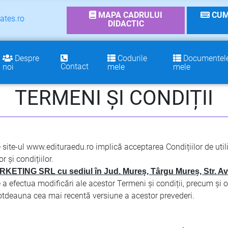
MAPA CADRULUI
CUM
ates.ro
DIDACTIC
Despre
Codurile
Documentel
Contact
noi
mele
mele
TERMENI ȘI CONDIȚII
ite-ul www.edituraedu.ro implică acceptarea Condițiilor de utiliz
r și condițiilor.
TING SRL cu sediul în Jud. Mureș, Târgu Mureș, Str. Avram
a efectua modificări ale acestor Termeni și condiții, precum și or
ntotdeauna cea mai recentă versiune a acestor prevederi.