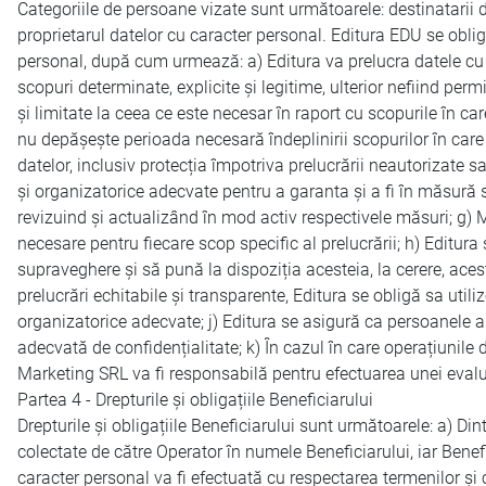
Categoriile de persoane vizate sunt următoarele: destinatarii d
proprietarul datelor cu caracter personal. Editura EDU se obli
personal, după cum urmează: a) Editura va prelucra datele cu c
scopuri determinate, explicite și legitime, ulterior nefiind pe
și limitate la ceea ce este necesar în raport cu scopurile în c
nu depășește perioada necesară îndeplinirii scopurilor în care
datelor, inclusiv protecția împotriva prelucrării neautorizate sa
și organizatorice adecvate pentru a garanta și a fi în măsură
revizuind și actualizând în mod activ respectivele măsuri; g) 
necesare pentru fiecare scop specific al prelucrării; h) Editura
supraveghere și să pună la dispoziția acesteia, la cerere, aceste
prelucrări echitabile și transparente, Editura se obligă sa ut
organizatorice adecvate; j) Editura se asigură ca persoanele a
adecvată de confidențialitate; k) În cazul în care operațiunile d
Marketing SRL va fi responsabilă pentru efectuarea unei evaluă
Partea 4 - Drepturile și obligațiile Beneficiarului
Drepturile și obligațiile Beneficiarului sunt următoarele: a) Di
colectate de către Operator în numele Beneficiarului, iar Benef
caracter personal va fi efectuată cu respectarea termenilor și c