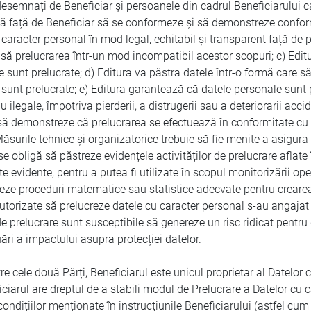
esemnați de Beneficiar și persoanele din cadrul Beneficiarului ca
gă față de Beneficiar să se conformeze și să demonstreze conform
aracter personal în mod legal, echitabil și transparent față de p
rmisă prelucrarea într-un mod incompatibil acestor scopuri; c) Ed
are sunt prelucrate; d) Editura va păstra datele într-o formă care 
 sunt prelucrate; e) Editura garantează că datele personale sunt
u ilegale, împotriva pierderii, a distrugerii sau a deteriorarii acc
 să demonstreze că prelucrarea se efectuează în conformitate cu 
Măsurile tehnice și organizatorice trebuie să fie menite a asigur
 se obligă să păstreze evidențele activităților de prelucrare aflat
 evidente, pentru a putea fi utilizate în scopul monitorizării oper
ilizeze proceduri matematice sau statistice adecvate pentru creare
utorizate să prelucreze datele cu caracter personal s-au angajat 
e prelucrare sunt susceptibile să genereze un risc ridicat pentru d
ri a impactului asupra protecției datelor.
ntre cele două Părți, Beneficiarul este unicul proprietar al Datelo
iciarul are dreptul de a stabili modul de Prelucrare a Datelor cu 
ondițiilor menționate în instrucțiunile Beneficiarului (astfel cum 