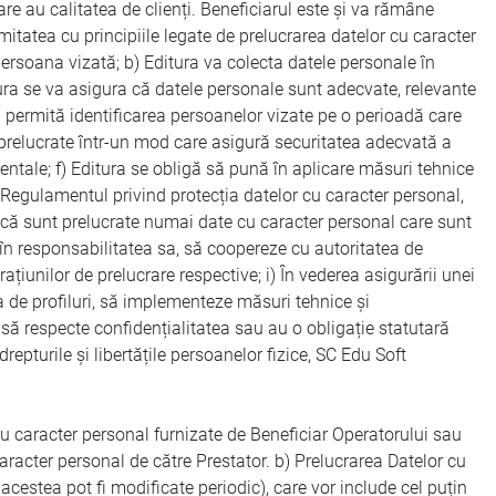
re au calitatea de clienți. Beneficiarul este și va rămâne
itatea cu principiile legate de prelucrarea datelor cu caracter
ersoana vizată; b) Editura va colecta datele personale în
itura se va asigura că datele personale sunt adecvate, relevante
să permită identificarea persoanelor vizate pe o perioadă care
 prelucrate într-un mod care asigură securitatea adecvată a
identale; f) Editura se obligă să pună în aplicare măsuri tehnice
Regulamentul privind protecția datelor cu caracter personal,
a că sunt prelucrate numai date cu caracter personal care sunt
e în responsabilitatea sa, să coopereze cu autoritatea de
ațiunilor de prelucrare respective; i) În vederea asigurării unei
a de profiluri, să implementeze măsuri tehnice și
să respecte confidențialitatea sau au o obligație statutară
repturile și libertățile persoanelor fizice, SC Edu Soft
r cu caracter personal furnizate de Beneficiar Operatorului sau
caracter personal de către Prestator. b) Prelucrarea Datelor cu
acestea pot fi modificate periodic), care vor include cel puțin