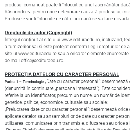
produsul comandat poate fi înlocuit cu unul asemănător dacă 
Răspunderea pentru orice deteriorare cauzată produsului, coletu
Produsele vor fi înlocuite de către noi dacă se va face dovada c
Drepturile de autor (Copyright)
Întregul conținut al site-ului www.edituraedu.ro, incluzând, t
a furnizorilor săi și este protejat conform Legii drepturilor de 
site-ul www.edituraedu.ro sau a oricăror elemente enumerate ma
de mail office@edituraedu.ro.
PROTECȚIA DATELOR CU CARACTER PERSONAL
„Date cu caracter personal”: desemnează oric
Partea 1 – Terminologie
(denumită în continuare „persoana interesată”). Este considerată
referire la un identificator, precum un nume, un număr de identif
genetice, psihice, economice, culturale sau sociale;
„Prelucrarea datelor cu caracter personal”: desemnează orice 
aplicate datelor sau ansamblurilor de date cu caracter persona
utilizarea, comunicarea prin transmisie, difuzarea sau orice al