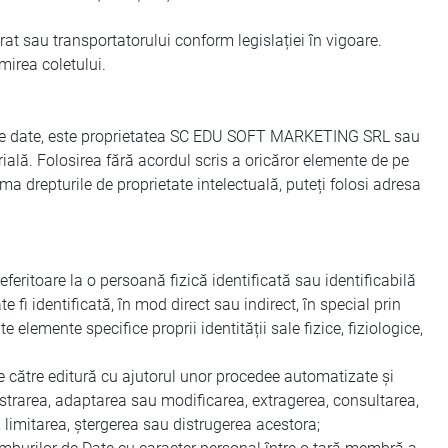
rat sau transportatorului conform legislației în vigoare.
mirea coletului.
ce alte date, este proprietatea SC EDU SOFT MARKETING SRL sau
strială. Folosirea fără acordul scris a oricăror elemente de pe
 drepturile de proprietate intelectuală, puteți folosi adresa
feritoare la o persoană fizică identificată sau identificabilă
 fi identificată, în mod direct sau indirect, în special prin
 elemente specifice proprii identității sale fizice, fiziologice,
 către editură cu ajutorul unor procedee automatizate și
ăstrarea, adaptarea sau modificarea, extragerea, consultarea,
 limitarea, ștergerea sau distrugerea acestora;