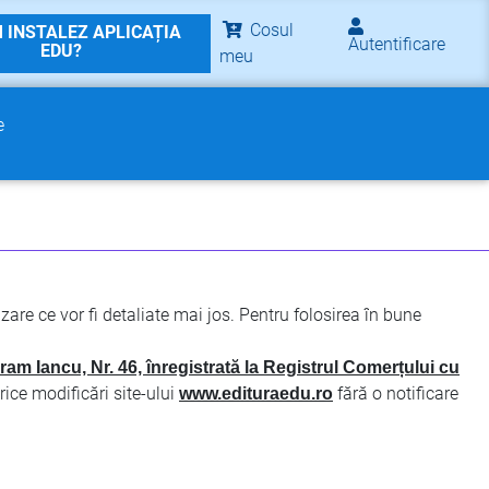
Cosul
 INSTALEZ APLICAȚIA
Autentificare
EDU?
meu
e
are ce vor fi detaliate mai jos. Pentru folosirea în bune
 Iancu, Nr. 46, înregistrată la Registrul Comerțului cu
ice modificări site-ului
fără o notificare
www.edituraedu.ro