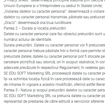
„Privacy Shield”: desemnează principiile stabilite prin Decizi
Uniunii Europene și o întreprindere cu sediul în Statele Unite;
„Violarea datelor cu caracter personal”: desemnează o violare a
datelor cu caracter personal transmise, păstrate sau prelucrat
„Ora/zi”: desemnează ora/ziua lucrătoare.
Partea 2 – Durata și locația prelucrării
Datele cu caracter personal care fac obiectul prelucrării sunt 
numărul actului de identitate.
Durata prelucrării. Datele cu caracter personal vor fi prelucrat
caracter personal trebuie păstrate într-o formă care permite i
prelucrate datele; datele cu caracter personal pot fi stocate pe
cercetare științifică sau istorică, ori în scopuri statistice, în
adecvate prevăzute în respectivul Regulament, în vederea garantă
SC EDU SOFT Marketing SRL procesează datele cu caracter pers
își va schimba locația fizică în care procesează date cu caracte
de intrarea în vigoare a acestor modificări, oferind astfel Ben
Partea 3 - Natura și scopul prelucrării datelor cu caracter per
SC EDU SOFT Marketing SRL va prelucra datele cu caracter per
reprezentat de prestarea de către editură a serviciilor aferente