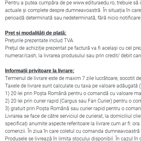
Pentru a putea cumpăra de pe www.edituraedu.ro, trebuie să intr
actuale și complete despre dumneavoastră. În situația în care 
perioadă determinată sau nedeterminată, fără nicio notificare 
Preț și modalități de plată:
Prețurile prezentate includ TVA.
Prețul de achiziție prezentat pe factură va fi același cu cel pr
numerar/cash, la livrarea produsului sau prin credit/ debit ca
Informații privitoare la livrare:
Termenul de livrare este de maxim 7 zile lucrătoare, socotit 
Taxele de livrare sunt calculate cu taxa pe valoare adăugată 
1) 20 lei prin Poșta Română pentru o comandă cu valoare mai
2) 20 lei prin curier rapid (Cargus sau Fan Curier) pentru o c
3) gratuit prin Poșta Română sau curier rapid pentru o coman
Livrarea se face de către serviciul de curierat, la domiciliul c
specificați anumite aspecte referitoare la livrare cum ar fi: or
comenzii. În ziua în care coletul cu comanda dumneavoastră va fi
Produsele se livrează în limita stocului disponibil. În cazul în