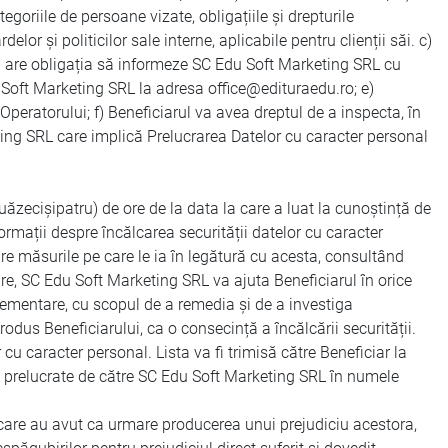
tegoriile de persoane vizate, obligațiile și drepturile
r și politicilor sale interne, aplicabile pentru clienții săi. c)
ul are obligația să informeze SC Edu Soft Marketing SRL cu
du Soft Marketing SRL la adresa office@edituraedu.ro; e)
Operatorului; f) Beneficiarul va avea dreptul de a inspecta, în
eting SRL care implică Prelucrarea Datelor cu caracter personal
uăzecișipatru) de ore de la data la care a luat la cunoștință de
ormații despre încălcarea securității datelor cu caracter
re măsurile pe care le ia în legătură cu acesta, consultând
care, SC Edu Soft Marketing SRL va ajuta Beneficiarul în orice
eglementare, cu scopul de a remedia și de a investiga
rodus Beneficiarului, ca o consecință a încălcării securității.
cu caracter personal. Lista va fi trimisă către Beneficiar la
al prelucrate de către SC Edu Soft Marketing SRL în numele
e care au avut ca urmare producerea unui prejudiciu acestora,