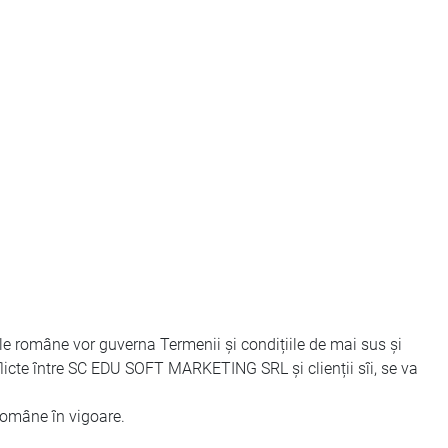
ile române vor guverna Termenii și condițiile de mai sus și
licte între SC EDU SOFT MARKETING SRL și clienții sîi, se va
 române în vigoare.