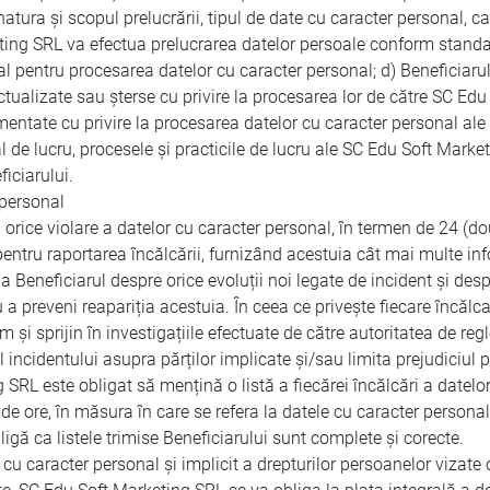
natura și scopul prelucrării, tipul de date cu caracter personal, ca
ting SRL va efectua prelucrarea datelor persoale conform standardelo
gal pentru procesarea datelor cu caracter personal; d) Beneficiar
 actualizate sau șterse cu privire la procesarea lor de către SC E
mentate cu privire la procesarea datelor cu caracter personal ale 
l de lucru, procesele și practicile de lucru ale SC Edu Soft Mark
iciarului.
 personal
orice violare a datelor cu caracter personal, în termen de 24 (do
entru raportarea încălcării, furnizând acestuia cât mai multe inf
eneficiarul despre orice evoluții noi legate de incident și desp
u a preveni reapariția acestuia. În ceea ce privește fiecare încăl
m și sprijin în investigațiile efectuate de către autoritatea de r
 incidentului asupra părților implicate și/sau limita prejudiciul p
RL este obligat să mențină o listă a fiecărei încălcări a datelor 
 de ore, în măsura în care se refera la datele cu caracter person
igă ca listele trimise Beneficiarului sunt complete și corecte.
 cu caracter personal și implicit a drepturilor persoanelor vizat