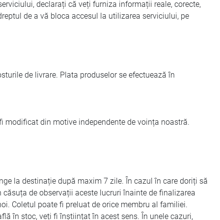
iciului, declarați că veți furniza informații reale, corecte,
ptul de a vă bloca accesul la utilizarea serviciului, pe
osturile de livrare. Plata produselor se efectuează în
fi modificat din motive independente de voința noastră.
unge la destinație după maxim 7 zile. În cazul în care doriți să
n căsuța de observații aceste lucruri înainte de finalizarea
oi. Coletul poate fi preluat de orice membru al familiei.
în stoc, veți fi înștiințat în acest sens. În unele cazuri,