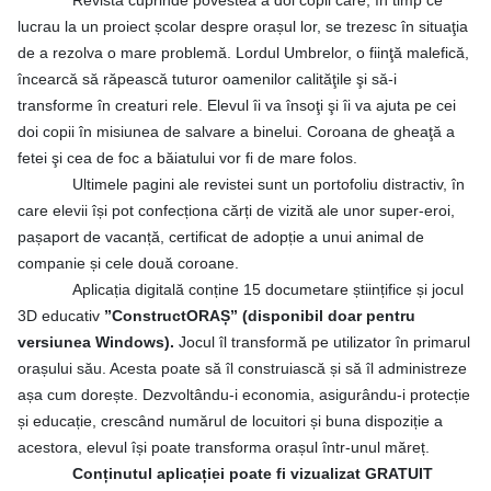
Revista cuprinde povestea a doi copii care, în timp ce
lucrau la un proiect școlar despre orașul lor, se trezesc în situaţia
de a rezolva o mare problemă. Lordul Umbrelor, o fiinţă malefică,
încearcă să răpească tuturor oamenilor calităţile şi să-i
transforme în creaturi rele.
Elevul îi va însoţi şi îi va ajuta pe cei
doi copii în misiunea de salvare a binelui. Coroana de gheaţă a
fetei şi cea de foc a băiatului vor fi de mare folos.
Ultimele pagini ale revistei sunt un portofoliu distractiv, în
care elevii își pot confecționa cărți de vizită ale unor super-eroi,
pașaport de vacanță, certificat de adopție a unui animal de
companie și cele două coroane.
Aplicația digitală conține 15 documetare științifice și jocul
3D educativ
”ConstructORAȘ” (disponibil doar pentru
versiunea Windows).
Jocul îl transformă pe utilizator în primarul
orașului său. Acesta poate să îl construiască și să îl administreze
așa cum dorește. Dezvoltându-i economia, asigurându-i protecție
și educație, crescând numărul de locuitori și buna dispoziție a
acestora, elevul își poate transforma orașul într-unul măreț.
Conținutul aplicației poate fi vizualizat GRATUIT