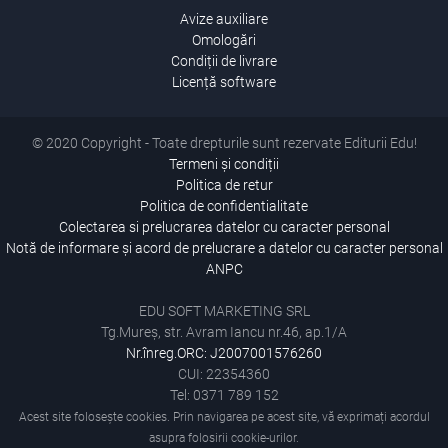
Avize auxiliare
Omologări
Condiții de livrare
Licență software
© 2020 Copyright - Toate drepturile sunt rezervate Editurii Edu!
Termeni și condiții
Politica de retur
Politica de confidentialitate
Colectarea si prelucrarea datelor cu caracter personal
Notă de informare și acord de prelucrare a datelor cu caracter personal
ANPC
EDU SOFT MARKETING SRL
Tg.Mureș, str. Avram Iancu nr.46, ap.1/A
Nr.înreg.ORC: J2007001576260
CUI: 22354360
Tel: 0371 789 152
Acest site folosește cookies. Prin navigarea pe acest site, vă exprimați acordul
asupra folosirii cookie-urilor.