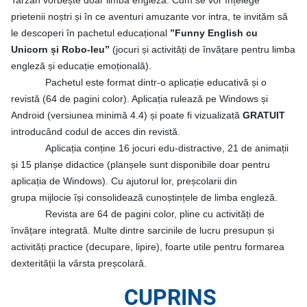
Tarzan vorbește doar limba engleză. Cum se vor înțelege
prietenii noștri și în ce aventuri amuzante vor intra, te invităm să
le descoperi în pachetul educațional
”Funny English cu
Unicorn și Robo-leu”
(jocuri și activități de învățare pentru limba
engleză și educație emoțională).
Pachetul este format dintr-o aplicație educativă și o
revistă (64 de pagini color). Aplicația rulează pe Windows și
Android (versiunea minimă 4.4) și poate fi vizualizată
GRATUIT
introducând codul de acces din revistă.
Aplicația conține 16 jocuri edu-distractive, 21 de animații
și 15 planșe didactice (planșele sunt disponibile doar pentru
aplicația de Windows). Cu ajutorul lor, preșcolarii din
grupa mijlocie își consolidează cunoștințele de limba engleză.
Revista are 64 de pagini color, pline cu activități de
învățare integrată. Multe dintre sarcinile de lucru presupun și
activități practice (decupare, lipire), foarte utile pentru formarea
dexterității la vârsta preșcolară.
CUPRINS