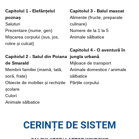
Capitolul 1 - Elefănțelul
Capitolul 3 - Balul mascat
poznaș
Alimente (fructe, preparate
Saluturi
culinare)
Prezentare (nume, gen)
Numere de la 1 la 5
Mișcarea corpului (sus, jos,
Animale sălbatice
rotire și culcat)
Capitolul 4 - O aventură în
Capitolul 2 - Satul din Poiana
jungla urbană
de Smarald
Mijloace de transport
Membrii familiei (mamă, tată,
Animale domestice / animale
soră, frate)
sălbatice
Obiecte de mobilier și rechizite
Părțile corpului
școlare
Culori
Animale sălbatice
CERINȚE DE SISTEM