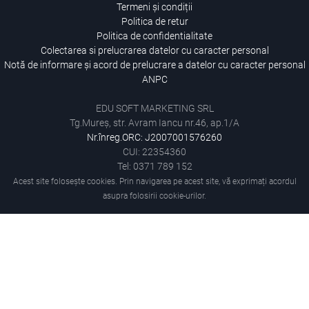
Termeni și condiții
Politica de retur
Politica de confidentialitate
Colectarea si prelucrarea datelor cu caracter personal
Notă de informare și acord de prelucrare a datelor cu caracter personal
ANPC
EDU SOFT MARKETING SRL
Tg.Mureș, str. Avram Iancu nr.46, ap.1/A
Nr.înreg.ORC: J2007001576260
CUI: 22354360
Tel: 0371 789 152
Acest site folosește cookies. Prin navigarea pe acest site, vă exprimați acordul
asupra folosirii cookie-urilor.