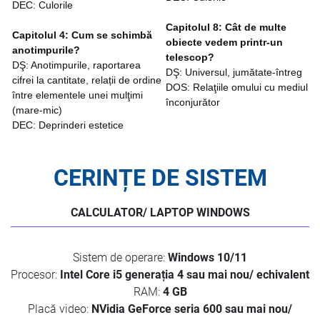
DEC: Culorile
Capitolul 8: Cât de multe
Capitolul 4: Cum se schimbă
obiecte vedem printr-un
anotimpurile?
telescop?
DŞ: Anotimpurile, raportarea
DŞ: Universul, jumătate-întreg
cifrei la cantitate, relații de ordine
DOS: Relaţiile omului cu mediul
între elementele unei mulţimi
înconjurător
(mare-mic)
DEC: Deprinderi estetice
CERINȚE DE SISTEM
CALCULATOR/ LAPTOP WINDOWS
Sistem de operare:
Windows 10/11
Procesor:
Intel Core i5 generația 4 sau mai nou/ echivalent
RAM:
4 GB
Placă video:
NVidia GeForce seria 600 sau mai nou/