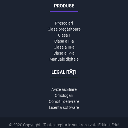
PRODUSE
Preșcolari
Clasa pregătitoare
Clasa I
Clasa a II-a
Clasa a III-a
Clasa a IV-a
Manuale digitale
LEGALITĂȚI
Avize auxiliare
Omologări
Condiții de livrare
Licență software
© 2020 Copyright - Toate drepturile sunt rezervate Editurii Edu!