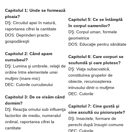
Capitolul 1: Unde se formează
ploaia?
Capitolul 5: Ce se întâmplă
DŞ: Circuitul apei în natură,
în corpul oamenilor?
raportarea cifrei la cantitate
DŞ: Corpul uman, formele
DOS: Deprinderi practic-
geometrice
gospodăreşti
DOS: Educaţie pentru sănătate
Capitolul 2: Când apare
Capitolul 6: Care corpuri se
curcubeul?
scufundă şi care plutesc?
DŞ: Lumina şi umbrele, relaţii de
DŞ: Viaţa subacvatică,
ordine între elementele unei
constituirea grupelor de
mulţimi (mare-mic)
obiecte, recunoașterea
DEC: Culorile curcubeului
intrusului dintr-o mulţime
DEC: Culorile
Capitolul 3: De ce visăm când
dormim?
Capitolul 7: Cine gustă şi
DŞ: Reacţia omului sub influenţa
cine ascultă cu picioruşele?
factorilor de mediu, numeralul
DŞ: Insectele, formare de
ordinal, raportarea cifrei la
perechi după însuşiri comune
cantitate
DEC: Culorile