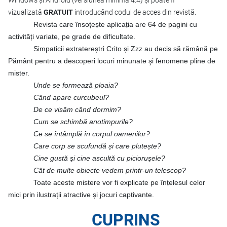
Windows și Android (versiunea minimă 4.4) și poate fi
vizualizată
GRATUIT
introducând codul de acces din revistă.
Revista care însoțește aplicația are 64 de pagini cu
activități variate, pe grade de dificultate.
Simpaticii extratereștri Crito și Zzz au decis să rămână pe
Pământ pentru a descoperi locuri minunate şi fenomene pline de
mister.
Unde se formează ploaia?
Când apare curcubeul?
De ce visăm când dormim?
Cum se schimbă anotimpurile?
Ce se întâmplă în corpul oamenilor?
Care corp se scufundă și care plutește?
Cine gustă şi cine ascultă cu picioruşele?
Cât de multe obiecte vedem printr-un telescop?
Toate aceste mistere vor fi explicate pe înțelesul celor
mici prin ilustrații atractive și jocuri captivante.
CUPRINS