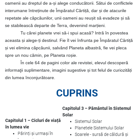
oamenii au dreptul de a-și alege conducătorii. Sătui de conflictele
interumane întreținute de Împăratul Cârtiță, dar și de atacurile
repetate ale căpcăunilor, unii oameni au reușit să evadeze și să
se stabilească departe de Terra, devenind marțieni.
Tu cărei planete vrei să-i spui acasă? Intră în povestea
aceasta și alege-ți destinul. Fie îl vei înfrunta pe Împăratul Cârtiță
și vei elimina căpcăunii, salvând Planeta albastră, fie vei pleca
spre un nou cămin, pe Planeta roșie.
În cele 64 de pagini color ale revistei, elevul descoperă
informaţii suplimentare, imagini sugestive și tot felul de curiozități
din lumea înconjurătoare.
CUPRINS
Capitolul 3 – Pământul în Sistemul
Solar
Capitolul 1 – Cicluri de viață
Sistemul Solar
în lumea vie
Planetele Sistemului Solar
Părinți și urmași în
Soarele - sursă de căldură și