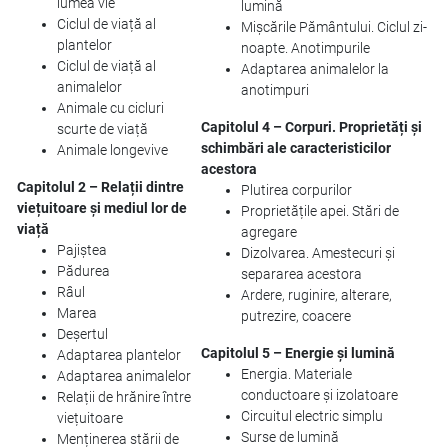
lumea vie
lumină
Ciclul de viață al
Mișcările Pământului. Ciclul zi-
plantelor
noapte. Anotimpurile
Ciclul de viață al
Adaptarea animalelor la
animalelor
anotimpuri
Animale cu cicluri
Capitolul 4 – Corpuri. Proprietăți și
scurte de viață
schimbări ale caracteristicilor
Animale longevive
acestora
Capitolul 2 – Relații dintre
Plutirea corpurilor
viețuitoare și mediul lor de
Proprietățile apei. Stări de
viață
agregare
Pajiștea
Dizolvarea. Amestecuri și
Pădurea
separarea acestora
Râul
Ardere, ruginire, alterare,
Marea
putrezire, coacere
Deșertul
Capitolul 5 – Energie și lumină
Adaptarea plantelor
Energia. Materiale
Adaptarea animalelor
conductoare și izolatoare
Relații de hrănire între
Circuitul electric simplu
viețuitoare
Surse de lumină
Menținerea stării de