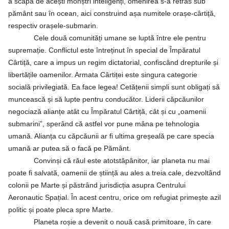
a scăpa de acești monștri inteligenți, omenirea s-a retras sub
pământ sau în ocean, aici construind așa numitele orașe-cârtiță,
respectiv orașele-submarin.
Cele două comunități umane se luptă între ele pentru
supremație. Conflictul este întreținut în special de Împăratul
Cârtiță, care a impus un regim dictatorial, confiscând drepturile și
libertățile oamenilor. Armata Cârtiței este singura categorie
socială privilegiată. Ea face legea! Cetățenii simpli sunt obligați să
muncească și să lupte pentru conducător. Liderii căpcăunilor
negociază alianțe atât cu Împăratul Cârtiță, cât și cu „oamenii
submarini”, sperând că astfel vor pune mâna pe tehnologia
umană. Alianța cu căpcăunii ar fi ultima greșeală pe care specia
umană ar putea să o facă pe Pământ.
Convinși că răul este atotstăpânitor, iar planeta nu mai
poate fi salvată, oamenii de știință au ales a treia cale, dezvoltând
colonii pe Marte și păstrând jurisdicția asupra Centrului
Aeronautic Spațial. În acest centru, orice om refugiat primește azil
politic și poate pleca spre Marte.
Planeta roșie a devenit o nouă casă primitoare, în care