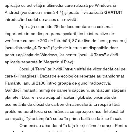
aplicație cu activități multimedia care rulează pe Windows și
Android (versiunea minimă 4.4) și poate fi vizualizată
GRATUIT
introducând codul de acces din revistă.
Aplicația cuprinde 28 de documentare cu cele mai
importante teme din programa școlară, teste interactive de
verificare cu peste 200 de întrebări, 37 de fișe de lucru, precum și
jocul distractiv
„4 Terra”
(fișele de lucru sunt disponibile doar
pentru aplicația de Windows, iar pentru jocul
„4 Terra”
există
aplicație separată în Magazinul Play).
Jocul „4 Terra” te invită într-un altfel de viitor decât cel pe
care ți-l imaginezi. Dezastrele ecologice repetate au transformat
Pământul anului 2100 într-o groapă de gunoi radioactivă.
Gândacii mutanți, numiți de oameni căpcăuni, sunt acum stăpânii
planetei. Doar ei s-au adaptat încălzirii globale, pricinuite de
acumulările de dioxid de carbon din atmosferă. Ei respiră fără
probleme aerul toxic și se hrănesc cu aproape orice. Înfulecă tot
ce mișcă și își astâmpără setea în prima baltă ce le iese în cale.
Oamenii au abandonat în fața lor și ultimele orașe. Pentru