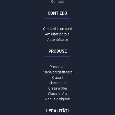
Contact
CONT EDU
Creează-ți un cont
Am uitat parola!
Autentificare
PRODUSE
Preșcolari
Clasa pregătitoare
Clasa I
Clasa a II-a
Clasa a III-a
Clasa a IV-a
Manuale digitale
LEGALITĂȚI