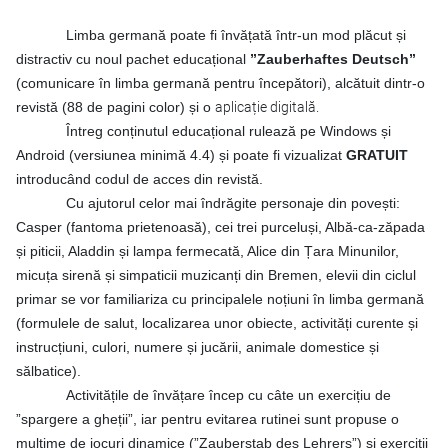
Limba germană poate fi învățată într-un mod plăcut și
distractiv cu noul pachet educațional
”Zauberhaftes Deutsch”
(comunicare în limba germană pentru începători), alcătuit dintr-o
revistă (88 de pagini color) și o
aplicație digitală.
Întreg conținutul educațional rulează pe Windows și
Android (versiunea minimă 4.4) și poate fi vizualizat
GRATUIT
introducând codul de acces din revistă.
Cu ajutorul celor mai îndrăgite personaje din povești:
Casper (fantoma prietenoasă), cei trei purceluși, Albă-ca-zăpada
și piticii, Aladdin și lampa fermecată, Alice din Țara Minunilor,
micuța sirenă și simpaticii muzicanți din Bremen, elevii din ciclul
primar se vor familiariza cu principalele noțiuni în limba germană
(formulele de salut, localizarea unor obiecte, activități curente și
instrucțiuni, culori, numere și jucării, animale domestice și
sălbatice).
Activitățile de învățare încep cu câte un exercițiu de
”spargere a gheții”, iar pentru evitarea rutinei sunt propuse o
mulțime de jocuri dinamice (”Zauberstab des Lehrers”) și exerciții