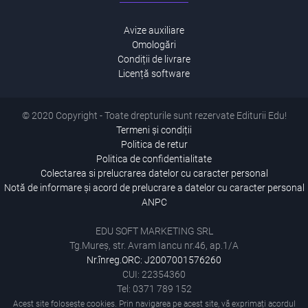
Avize auxiliare
Omologări
Condiții de livrare
Licență software
© 2020 Copyright - Toate drepturile sunt rezervate Editurii Edu!
Termeni și condiții
Politica de retur
Politica de confidentialitate
Colectarea si prelucrarea datelor cu caracter personal
Notă de informare și acord de prelucrare a datelor cu caracter personal
ANPC
EDU SOFT MARKETING SRL
Tg.Mureș, str. Avram Iancu nr.46, ap.1/A
Nr.înreg.ORC: J2007001576260
CUI: 22354360
Tel: 0371 789 152
Acest site folosește cookies. Prin navigarea pe acest site, vă exprimați acordul