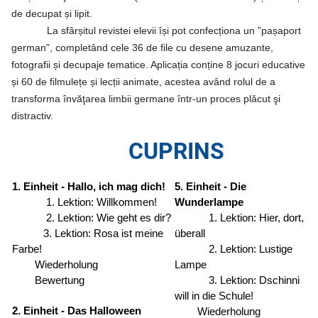
de decupat și lipit.
La sfârșitul revistei elevii își pot confecționa un ”pașaport
german”, completând cele 36 de file cu desene amuzante,
fotografii și decupaje tematice. Aplicația conține 8 jocuri educative
și 60 de filmulețe și lecții animate, acestea având rolul de a
transforma învăţarea limbii germane într-un proces plăcut şi
distractiv.
CUPRINS
1. Einheit - Hallo, ich mag dich!
5. Einheit - Die
1. Lektion: Willkommen!
Wunderlampe
2. Lektion: Wie geht es dir?
1. Lektion: Hier, dort,
3. Lektion: Rosa ist meine
überall
Farbe!
2. Lektion: Lustige
Wiederholung
Lampe
Bewertung
3. Lektion: Dschinni
will in die Schule!
2. Einheit - Das Halloween
Wiederholung