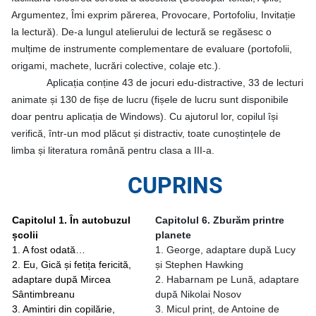
Argumentez, Îmi exprim părerea, Provocare, Portofoliu, Invitație
la lectură). De-a lungul atelierului de lectură se regăsesc o
mulțime de instrumente complementare de evaluare (portofolii,
origami, machete, lucrări colective, colaje etc.).
Aplicația conține 43 de jocuri edu-distractive, 33 de lecturi
animate și 130 de fișe de lucru (fișele de lucru sunt disponibile
doar pentru aplicația de Windows). Cu ajutorul lor, copilul își
verifică, într-un mod plăcut și distractiv, toate cunoștințele de
limba și literatura română pentru clasa a III-a.
CUPRINS
Capitolul 1. În autobuzul
Capitolul 6. Zburăm printre
școlii
planete
1. A fost odată…
1. George, adaptare după Lucy
2. Eu, Gică și fetița fericită,
și Stephen Hawking
adaptare după Mircea
2. Habarnam pe Lună, adaptare
Sântimbreanu
după Nikolai Nosov
3. Amintiri din copilărie,
3. Micul prinț, de Antoine de