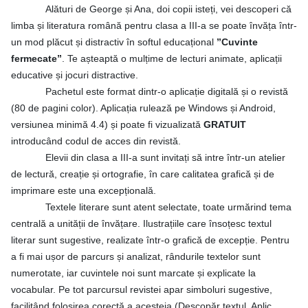
Alături de George și Ana, doi copii isteți, vei descoperi că
limba și literatura română pentru clasa a III-a se poate învăța într-
un mod plăcut și distractiv în softul educațional
”Cuvinte
fermecate”
. Te așteaptă o mulțime de lecturi animate, aplicații
educative și jocuri distractive.
Pachetul este format dintr-o aplicație digitală și o revistă
(80 de pagini color). Aplicația rulează pe Windows și Android,
versiunea minimă 4.4) și poate fi vizualizată
GRATUIT
introducând codul de acces din revistă.
Elevii din clasa a III-a sunt invitați să intre într-un atelier
de lectură, creație și ortografie, în care calitatea grafică și de
imprimare este una excepțională.
Textele literare sunt atent selectate, toate urmărind tema
centrală a unității de învățare. Ilustrațiile care însoțesc textul
literar sunt sugestive, realizate într-o grafică de excepție. Pentru
a fi mai ușor de parcurs și analizat, rândurile textelor sunt
numerotate, iar cuvintele noi sunt marcate și explicate la
vocabular. Pe tot parcursul revistei apar simboluri sugestive,
facilitând folosirea corectă a acesteia (Descopăr textul, Aplic,