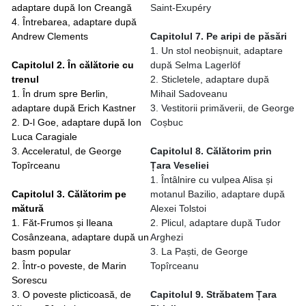
adaptare după Ion Creangă
Saint-Exupéry
4. Întrebarea, adaptare după
Andrew Clements
Capitolul 7. Pe aripi de păsări
1. Un stol neobișnuit, adaptare
Capitolul 2. În călătorie cu
după Selma Lagerlöf
trenul
2. Sticletele, adaptare după
1. În drum spre Berlin,
Mihail Sadoveanu
adaptare după Erich Kastner
3. Vestitorii primăverii, de George
2. D-l Goe, adaptare după Ion
Coșbuc
Luca Caragiale
3. Acceleratul, de George
Capitolul 8. Călătorim prin
Topîrceanu
Țara Veseliei
1. Întâlnire cu vulpea Alisa și
Capitolul 3. Călătorim pe
motanul Bazilio, adaptare după
mătură
Alexei Tolstoi
1. Făt-Frumos și Ileana
2. Plicul, adaptare după Tudor
Cosânzeana, adaptare după un
Arghezi
basm popular
3. La Paști, de George
2. Într-o poveste, de Marin
Topîrceanu
Sorescu
3. O poveste plicticoasă, de
Capitolul 9. Străbatem Țara