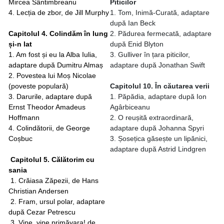
Mircea Sântimbreanu
Piticilor
4. Lecția de zbor, de Jill Murphy
1. Tom, Inimă-Curată, adaptare
după Ian Beck
Capitolul 4. Colindăm în lung
2. Pădurea fermecată, adaptare
și-n lat
după Enid Blyton
1. Am fost și eu la Alba Iulia,
3. Gulliver în țara piticilor,
adaptare după Dumitru Almaș
adaptare după Jonathan Swift
2. Povestea lui Moș Nicolae
(poveste populară)
Capitolul 10. În căutarea verii
3. Darurile, adaptare după
1. Păpădia, adaptare după Ion
Ernst Theodor Amadeus
Agârbiceanu
Hoffmann
2. O reușită extraordinară,
4. Colindătorii, de George
adaptare după Johanna Spyri
Coșbuc
3. Șosețica găsește un lipănici,
adaptare după Astrid Lindgren
Capitolul 5. Călătorim cu
sania
1. Crăiasa Zăpezii, de Hans
Christian Andersen
2. Fram, ursul polar, adaptare
după Cezar Petrescu
3. Vine, vine primăvara! de