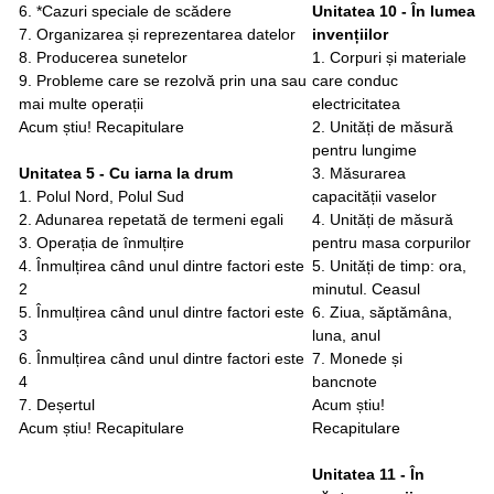
6. *Cazuri speciale de scădere
Unitatea 10 - În lumea
7. Organizarea și reprezentarea datelor
invențiilor
8. Producerea sunetelor
1. Corpuri și materiale
9. Probleme care se rezolvă prin una sau
care conduc
mai multe operații
electricitatea
Acum știu! Recapitulare
2. Unități de măsură
pentru lungime
Unitatea 5 - Cu iarna la drum
3. Măsurarea
1. Polul Nord, Polul Sud
capacității vaselor
2. Adunarea repetată de termeni egali
4. Unități de măsură
3. Operația de înmulțire
pentru masa corpurilor
4. Înmulțirea când unul dintre factori este
5. Unități de timp: ora,
2
minutul. Ceasul
5. Înmulțirea când unul dintre factori este
6. Ziua, săptămâna,
3
luna, anul
6. Înmulțirea când unul dintre factori este
7. Monede și
4
bancnote
7. Deșertul
Acum știu!
Acum știu! Recapitulare
Recapitulare
Unitatea 11 - În