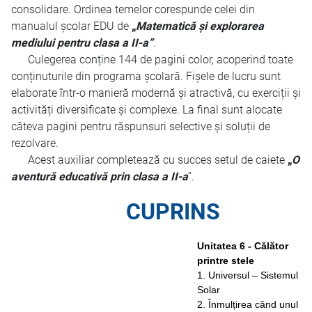
consolidare. Ordinea temelor corespunde celei din
manualul școlar EDU de
„
Matematică și explorarea
mediului pentru clasa a II-a”
.
Culegerea conține 144 de pagini color, acoperind toate
conținuturile din programa școlară. Fișele de lucru sunt
elaborate într-o manieră modernă și atractivă, cu exerciții și
activități diversificate și complexe. La final sunt alocate
câteva pagini pentru răspunsuri selective și soluții de
rezolvare.
Acest auxiliar completează cu succes setul de caiete
„
O
aventură educativă prin clasa a II-a
”.
CUPRINS
Unitatea 6 - Călător
printre stele
1. Universul – Sistemul
Solar
2. Înmulțirea când unul