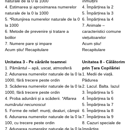
naturale de la 0 la 1000
înmulțirii
4. Estimarea și aproximarea numerelor
4. Împărțirea la 2
naturale de la 0 la 1000
5. Împărțirea la 3
5. *Rotunjirea numerelor naturale de la 0
6. Împărțirea la 4
la 1000
7. Animale –
6. Metode de prevenire și tratare a
caracteristici comune
bolilor
viețuitoarelor
7. Numere pare și impare
Acum știu!
Acum știu! Recapitulare
Recapitulare
Unitatea 3 - Pe cărările toamnei
Unitatea 8 - Călătorim
1. Pământul – apă, uscat, atmosferă
prin Țara Copilăriei
2. Adunarea numerelor naturale de la 0 la
1. Medii de viață.
1000, fără trecere peste ordin
Pădurea
3. Scăderea numerelor naturale de la 0 la
2. Lacul. Balta. Iazul
1000, fără trecere peste ordin
3. Împărțirea la 5
4. Proba adunării și a scăderii.
*Aflarea
4. Împărțirea la 6
numărului necunoscut
5. Împărțirea la 7
5. Forme de relief: munți, dealuri, câmpii
6. Împărțirea la 8
6. Adunarea numerelor naturale de la 0 la
7. Împărțirea la 9
100, cu trecere peste ordin
8. Cazuri speciale de
7. Adunarea numerelor naturale de la 0 la
împărțire