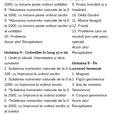
1000, cu trecere peste ordinul unităților
9. Proba înmulțirii și a
8. *Adunarea numerelor naturale de la 0
împărțirii
la 1000, cu trecere peste ordinul zecilor
10. Delta Dunării
9. *Adunarea numerelor naturale de la 0
11. Marea Neagră
la 1000, cu trecere peste ordinul zecilor și
12. Fracții
al unităților
13. Probleme care se
10. Probleme
rezolvă prin cele patru
Acum știu! Recapitulare
operații
Acum știu!
Unitatea 4 - Colindăm în lung și-n lat
Recapitulare
1. Unde și vibrații. Intensitatea și tăria
sunetelor
Unitatea 9 - Pe
2. Scăderea numerelor naturale de la 0 la
covorul fermecat
100, cu împrumut la ordinul zecilor
1. Magneți
3. Scăderea numerelor naturale de la 0 la
2. Figuri geometrice
1000, cu împrumut la ordinul zecilor
3. Axa de simetrie.
4. *Scăderea numerelor naturale de la 0
Semicercul
la 1000, cu împrumut la ordinul sutelor
4. Corpuri geometrice
5. *Scăderea numerelor naturale de la 0
Acum știu!
la 1000, cu împrumut la ordinul zecilor și
Recapitulare
al sutelor