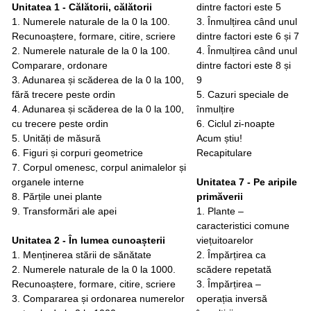
Unitatea 1 - Călătorii, călătorii
dintre factori este 5
1. Numerele naturale de la 0 la 100.
3. Înmulțirea când unul
Recunoaștere, formare, citire, scriere
dintre factori este 6 și 7
2. Numerele naturale de la 0 la 100.
4. Înmulțirea când unul
Comparare, ordonare
dintre factori este 8 și
3. Adunarea și scăderea de la 0 la 100,
9
fără trecere peste ordin
5. Cazuri speciale de
4. Adunarea și scăderea de la 0 la 100,
înmulțire
cu trecere peste ordin
6. Ciclul zi-noapte
5. Unități de măsură
Acum știu!
6. Figuri și corpuri
geometrice
Recapitulare
7. Corpul omenesc, corpul animalelor și
organele interne
Unitatea 7 - Pe aripile
8. Părțile unei plante
primăverii
9. Transformări ale apei
1. Plante –
caracteristici comune
Unitatea 2 - În lumea cunoașterii
viețuitoarelor
1. Menținerea stării de sănătate
2. Împărțirea ca
2. Numerele naturale de la 0 la 1000.
scădere repetată
Recunoaștere, formare, citire, scriere
3. Împărțirea –
3. Compararea și ordonarea numerelor
operația inversă