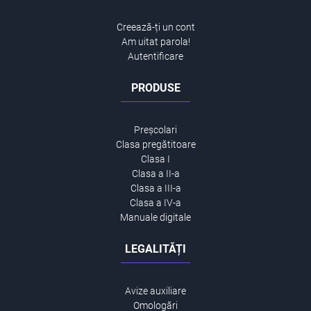
Creează-ți un cont
Am uitat parola!
Autentificare
PRODUSE
Preșcolari
Clasa pregătitoare
Clasa I
Clasa a II-a
Clasa a III-a
Clasa a IV-a
Manuale digitale
LEGALITĂȚI
Avize auxiliare
Omologări