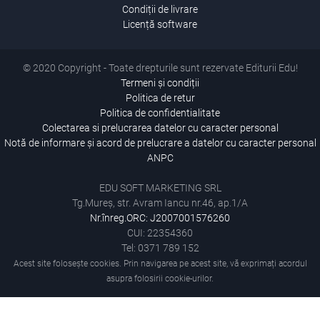
Condiții de livrare
Licență software
© 2020 Copyright - Toate drepturile sunt rezervate Editurii Edu!
Termeni și condiții
Politica de retur
Politica de confidentialitate
Colectarea si prelucrarea datelor cu caracter personal
Notă de informare și acord de prelucrare a datelor cu caracter personal
ANPC
EDU SOFT MARKETING SRL
Tg.Mureș, str. Avram Iancu nr.46, ap.1/A
Nr.înreg.ORC: J2007001576260
CUI: 22354360
Tel: 0371 789 152
Acest site folosește cookies. Prin navigarea pe acest site, vă exprimați acordul
asupra folosirii cookie-urilor.