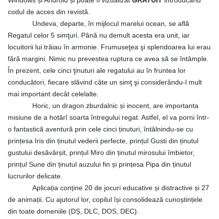
Windows și Android și poate fi vizualizat
GRATUIT
introducând
codul de acces din revistă.
Undeva, departe, în mijlocul marelui ocean, se află
Regatul celor 5 simţuri. Până nu demult acesta era unit, iar
locuitorii lui trăiau în armonie. Frumuseţea şi splendoarea lui erau
fără margini. Nimic nu prevestea ruptura ce avea să se întâmple.
În prezent, cele cinci ţinuturi ale regatului au în fruntea lor
conducători, fiecare slăvind câte un simţ şi considerându-l mult
mai important decât celelalte.
Horic, un dragon zburdalnic și inocent, are importanta
misiune de a hotărî soarta întregului regat. Astfel, el va porni într-
o fantastică aventură prin cele cinci ținuturi, întâlnindu-se cu
prințesa Iris din ținutul vederii perfecte, prințul Gusti din ținutul
gustului desăvârșit, prințul Miro din ținutul mirosului îmbietor,
prințul Sune din ținutul auzului fin și prințesa Pipa din ținutul
lucrurilor delicate.
Aplicația conține 20 de jocuri educative și distractive și 27
de animații. Cu ajutorul lor, copilul își consolidează cunoștințele
din toate domeniile (DȘ, DLC, DOS, DEC).