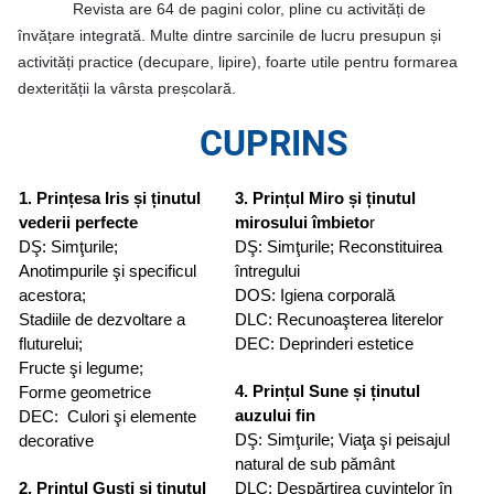
Revista are 64 de pagini color, pline cu activități de
învățare integrată. Multe dintre sarcinile de lucru presupun și
activități practice (decupare, lipire), foarte utile pentru formarea
dexterității la vârsta preșcolară.
CUPRINS
1. Prințesa Iris și ținutul
3. Prințul Miro și ținutul
vederii perfecte
mirosului îmbieto
r
DŞ: Simţurile;
DŞ: Simţurile; Reconstituirea
Anotimpurile şi specificul
întregului
acestora;
DOS: Igiena corporală
Stadiile de dezvoltare a
DLC: Recunoaşterea literelor
fluturelui;
DEC: Deprinderi estetice
Fructe şi legume;
4. Prințul Sune și ținutul
Forme geometrice
auzului fin
DEC: Culori şi elemente
DŞ: Simţurile; Viaţa şi peisajul
decorative
natural de sub pământ
2. Prințul Gusti și ținutul
DLC: Despărţirea cuvintelor în