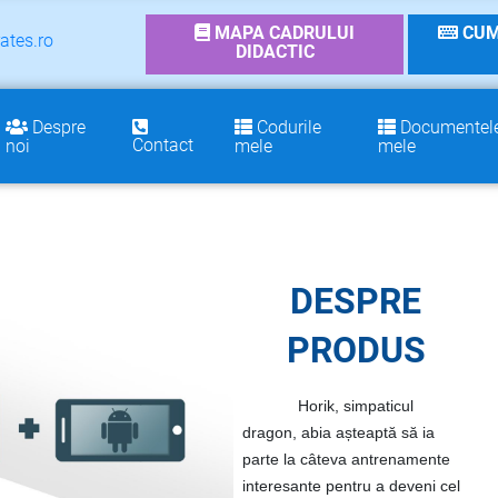
MAPA CADRULUI
CUM
ates.ro
DIDACTIC
Despre
Codurile
Documentel
Contact
noi
mele
mele
DESPRE
PRODUS
Horik, simpaticul
dragon, abia așteaptă să ia
parte la câteva antrenamente
interesante pentru a deveni cel