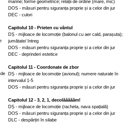
marine; forme geometrice; relații de ordine (mare, mic)
DOS - măsuri pentru siguranța proprie și a celor din jur
DEC - culori
Capitolul 10 - Prieten cu vântul
DȘ - mijloace de locomoție (balonul cu aer cald, parașuta);
e
jumătate/ întreg
DOS - măsuri pentru siguranța proprie și a celor din jur
DEC - deprinderi estetice
Capitolul 11 - Coordonate de zbor
 de
DȘ - mijloace de locomoție (avionul); numere naturale în
intervalul 1-5
DOS - măsuri pentru siguranța proprie și a celor din jur
Capitolul 12 - 3, 2, 1, decolăăăăăm!
DȘ - mijloace de locomoție (racheta, nava spațială)
DOS - măsuri pentru siguranța proprie și a celor din jur
DLC - despărțiri în silabe