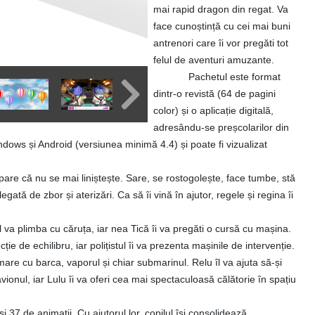
mai rapid dragon din regat. Va
face cunoștință cu cei mai buni
antrenori care îi vor pregăti tot
felul de aventuri amuzante.
Pachetul este format
dintr-o revistă (64 de pagini
color) și o aplicație digitală,
adresându-se preșcolarilor din
ndows și Android (versiunea minimă 4.4) și poate fi vizualizat
 pare că nu se mai liniștește. Sare, se rostogolește, face tumbe, stă
gată de zbor și aterizări. Ca să îi vină în ajutor, regele și regina îi
îl va plimba cu căruța, iar nea Tică îi va pregăti o cursă cu mașina.
e de echilibru, iar polițistul îi va prezenta mașinile de intervenție.
mare cu barca, vaporul și chiar submarinul. Relu îl va ajuta să-și
avionul, iar Lulu îi va oferi cea mai spectaculoasă călătorie în spațiu
și 37 de animații. Cu ajutorul lor, copilul își consolidează