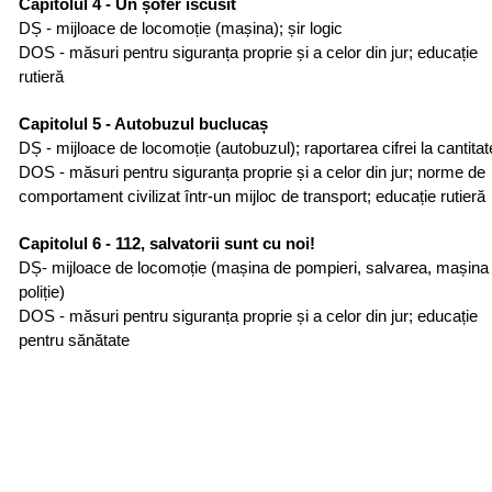
Capitolul 4 - Un șofer iscusit
DȘ - mijloace de locomoție (mașina); șir logic
DOS - măsuri pentru siguranța proprie și a celor din jur; educație
rutieră
Capitolul 5 - Autobuzul buclucaș
DȘ - mijloace de locomoție (autobuzul); raportarea cifrei la cantitat
DOS - măsuri pentru siguranța proprie și a celor din jur; norme de
comportament civilizat într-un mijloc de transport; educație rutieră
Capitolul 6 - 112, salvatorii sunt cu noi!
DȘ- mijloace de locomoție (mașina de pompieri, salvarea, mașina
poliție)
DOS - măsuri pentru siguranța proprie și a celor din jur; educație
pentru sănătate