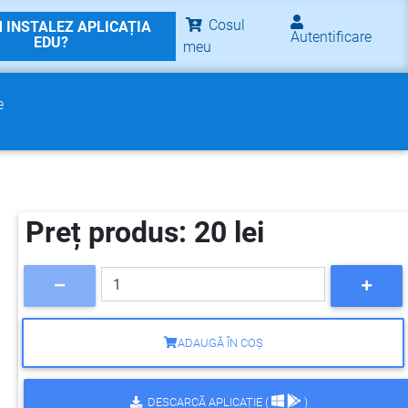
Cosul
 INSTALEZ APLICAȚIA
Autentificare
EDU?
meu
e
Preț produs: 20 lei
ADAUGĂ ÎN COȘ
DESCARCĂ APLICAȚIE (
)