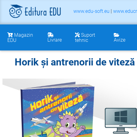
www.edu-soft.eu
|
www.educr
Magazin
Suport
Livrare
Avize
EDU
tehnic
Horik și antrenorii de viteză