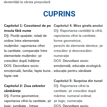
dexterității la vârsta preșcolară.
CUPRINS
Capitolul 1: Cocotierul de pe
Capitolul 4: Miss girafa anului
insula fără nume
DŞ: Raportarea cantității la cifră;
DŞ: Poziții spațiale; relații de
raportarea cifrei la cantitate;
ordine între elementele
forme geometrice;
mulțimilor; raportarea cifrei
perechi de elemente identice; șir
la cantitate;
comparație între
crescător și descrescător;
elementele mulțimilor; șir
numerație
crescător după înălțime
DOS:
Dezvoltare socio-
DOS: Dezvoltare socio-
emoțională; educație ecologică;
emoțională; familia; fapte bune -
educație pentru sănătate
fapte rele
Capitolul 5: Surpriza din tunel
Capitolul 2: Ziua zebrelor
DŞ: Raportarea cifrei la
zâmbărețe
cantitate; șir crescător după
DŞ: Forme geometrice;
mărime; numeral ordinal;
raportarea cifrei la cantitate; șir
șir logic; numerație
logic; jumătate - întreg;
DOS:
Dezvoltare socio-