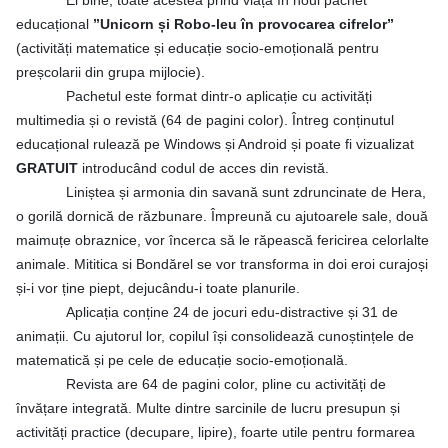
Ei bine, toate acestea prind viață în noul pachet
educațional
”Unicorn și Robo-leu în provocarea cifrelor”
(activități matematice și educație socio-emoțională pentru
preșcolarii din grupa mijlocie).
Pachetul este format dintr-o aplicație cu activități
multimedia și o revistă (64 de pagini color). Întreg conținutul
educațional rulează pe Windows și Android și poate fi vizualizat
GRATUIT
introducând codul de acces din revistă.
Liniștea și armonia din savană sunt zdruncinate de Hera,
o gorilă dornică de răzbunare. Împreună cu ajutoarele sale, două
maimuțe obraznice, vor încerca să le răpească fericirea celorlalte
animale. Mititica si Bondărel se vor transforma in doi eroi curajoși
și-i vor ține piept, dejucându-i toate planurile.
Aplicația conține 24 de jocuri edu-distractive și 31 de
animații. Cu ajutorul lor, copilul își consolidează cunoștințele de
matematică și pe cele de educație socio-emoțională.
Revista are 64 de pagini color, pline cu activități de
învățare integrată. Multe dintre sarcinile de lucru presupun și
activități practice (decupare, lipire), foarte utile pentru formarea