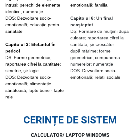
intruși; perechi de elemente
emoțională; familia
identice; numerație
DOS: Dezvoltare socio-
Capitolul 6: Un final
emoțională; educație pentru
neașteptat
sănătate
DŞ: Formare de mulțimi după
culoare; raportarea cifrei la
Capitolul 3: Elefantul în
cantitate; șir crescător
pericol
după mărime; forme
DŞ: Forme geometrice;
geometrice; compunerea
raportarea cifrei la cantitate;
numerelor; numerație
simetrie; șir logic
DOS:
Dezvoltare socio-
DOS: Dezvoltare socio-
emoțională; relații sociale
emoțională; alimentație
sănătoasă; fapte bune - fapte
rele
CERINȚE DE SISTEM
CALCULATOR/ LAPTOP WINDOWS