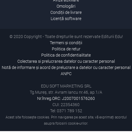
Avize auxiliare
Omologări
Condiții de livrare
Licență software
© 2020 Copyright - Toate drepturile sunt rezervate Editurii Edu!
Termeni și condiții
Politica de retur
Politica de confidentialitate
Colectarea si prelucrarea datelor cu caracter personal
Notă de informare și acord de prelucrare a datelor cu caracter personal
ANPC
EDU SOFT MARKETING SRL
Tg.Mureș, str. Avram Iancu nr.46, ap.1/A
Nr.înreg.ORC: J2007001576260
CUI: 22354360
Tel: 0371 789 152
Acest site folosește cookies. Prin navigarea pe acest site, vă exprimați acordul
asupra folosirii cookie-urilor.