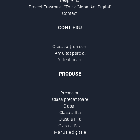
Despre noi
Proiect Erasmus+ "Think Global Act Digital"
Contact
CONT EDU
Creează-ți un cont
Am uitat parola!
Autentificare
PRODUSE
Preșcolari
Clasa pregătitoare
Clasa I
Clasa a II-a
Clasa a III-a
Clasa a IV-a
Manuale digitale