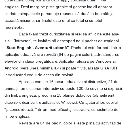
cu atât mai complicată cu cât Happy vorbește doar limba
engleză. Deși merg pe piste greșite și găsesc indicii aparent
ciudate, simpaticele personaje reușesc să ducă la bun sfârșit
această misiune, iar finalul este unul cu totul și cu totul
neașteptat.
Dacă ți-am trezit curiozitatea și vrei să afli cine este așa-
zisul ”infractor”, te invităm să descoperi noul pachet educațional
”Start English - Aventură urbană”
. Pachetul este format dintr-o
aplicație eduativă și o revistă (64 de pagini color), adresându-se
elevilor din clasa pregătitoare. Aplicația rulează pe Windows și
Android (versiunea minimă 4.4) și poate fi vizualizată
GRATUIT
introducând codul de acces din revistă.
Aplicația conține 16 jocuri educative și distractive, 21 de
animații, un dicționar interactiv cu peste 100 de cuvinte și expresii
din limba engleză, precum și 15 planșe didactice
(planșele sunt
. Cu ajutorul lor, copilul
disponibile doar pentru aplicația de Windows)
își consolidează, într-un mod plăcut și distractiv, cunoștințele de
limba engleză.
Revista are 64 de pagini color și este plină cu activități de