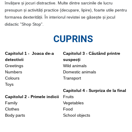
învățare și jocuri distractive. Multe dintre sarcinile de lucru
presupun și activități practice (decupare, lipire), foarte utile pentru
formarea dexterității. În interiorul revistei se găsește și jocul
didactic ”Shop Stop”.
CUPRINS
Capitolul 1 - Joaca de-a
Capitolul 3 - Căutând printre
detectivii
suspecți
Greetings
Wild animals
Numbers
Domestic animals
Colours
Transport
Toys
Capitolul 4 - Surpriza de la final
Capitolul 2 - Primele indicii
Fruits
Family
Vegetables
Clothes
Food
Body parts
School objects