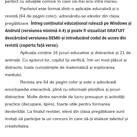
perfect cu situațiile comice în care cei trei eroi intră mereu.
Pachetul este format dintr-o aplicație educativă și o
revistă (64 de pagini color), adresându-se elevilor din clasa
pregătitoare.
Întreg conținutul educațional rulează pe Windows și
Android (versiunea minimă 4.4) și poate fi vizualizat GRATUIT
descărcând versiunea DEMO și introducând codul de acces din
revistă (coperta față verso).
Aplicația conține 16 jocuri educative și distractive și 21 de
animații. Cu ajutorul lor, copilul își verifică, într-un mod plăcut și
distractiv, toate cunoștințele de matematică și explorarea
mediului.
Revista are 64 de pagini color și este o adevărată
enciclopedie interactivă, plină cu informații științifice și jocuri
distractive. Multe dintre sarcinile de lucru presupun și activități
practice (decupare, lipire), foarte utile pentru formarea
dexterității. La finalul revistei, elevii din clasa pregătitoare sunt
invitați să participe la un concurs în care să-și etaleze talentul și
creativitatea.