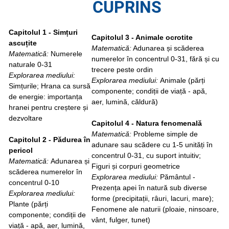
CUPRINS
Capitolul 1 - Simțuri
Capitolul 3 - Animale ocrotite
ascuțite
Matematică:
Adunarea și scăderea
Matematică:
Numerele
numerelor în concentrul 0-31, fără și cu
naturale 0-31
trecere peste ordin
Explorarea mediului:
Explorarea mediului:
Animale (părți
Simțurile; Hrana ca sursă
componente; condiții de viață - apă,
de energie: importanța
aer, lumină, căldură)
hranei pentru creștere și
dezvoltare
Capitolul 4 - Natura fenomenală
Matematică:
Probleme simple de
Capitolul 2 - Pădurea în
adunare sau scădere cu 1-5 unități în
pericol
concentrul 0-31, cu suport intuitiv;
Matematică:
Adunarea și
Figuri și corpuri geometrice
scăderea numerelor în
Explorarea mediului:
Pământul -
concentrul 0-10
Prezența apei în natură sub diverse
Explorarea mediului:
forme (precipitații, râuri, lacuri, mare);
Plante (părți
Fenomene ale naturii (ploaie, ninsoare,
componente; condiții de
vânt, fulger, tunet)
viață - apă, aer, lumină,