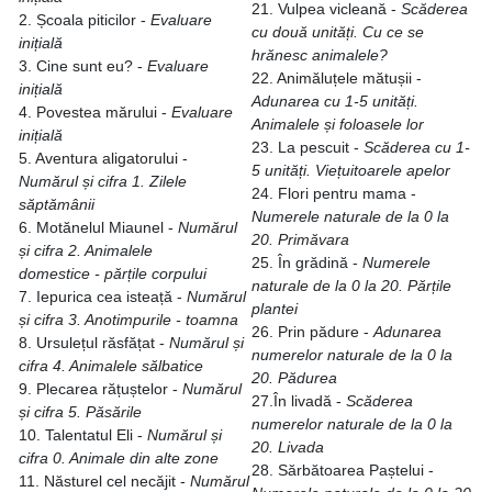
21. Vulpea vicleană -
Scăderea
2. Școala piticilor -
Evaluare
cu două unități.
Cu ce se
inițială
hrănesc animalele?
3. Cine sunt eu? -
Evaluare
22. Animăluțele mătușii -
inițială
Adunarea cu 1-5 unități.
4. Povestea mărului -
Evaluare
Animalele și foloasele lor
inițială
23. La pescuit -
Scăderea cu 1-
5. Aventura aligatorului -
5 unități. Viețuitoarele
apelor
Numărul și cifra 1.
Zilele
24. Flori pentru mama -
săptămânii
Numerele naturale de la 0 la
6. Motănelul Miaunel -
Numărul
20.
Primăvara
și cifra 2.
Animalele
25. În grădină -
Numerele
domestice - părțile corpului
naturale de la 0 la 20.
Părțile
7. Iepurica cea isteață -
Numărul
plantei
și cifra 3.
Anotimpurile - toamna
26. Prin pădure -
Adunarea
8. Ursulețul răsfățat -
Numărul și
numerelor naturale de la 0 la
cifra 4.
Animalele sălbatice
20.
Pădurea
9. Plecarea rățuștelor -
Numărul
27.În livadă -
Scăderea
și cifra 5.
Păsările
numerelor naturale de la 0 la
10. Talentatul Eli -
Numărul și
20.
Livada
cifra 0.
Animale din alte zone
28. Sărbătoarea Paștelui -
11. Năsturel cel necăjit -
Numărul