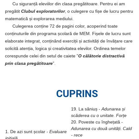
Cu siguranță eleviilor din clasa pregătitoare. Pentru ei am
pregătit
Clubul exploratorilor
, o culegere cu fișe de lucru pentru
matematică și explorarea mediului.
Culegerea conține 72 de pagini color, acoperind toate
conținuturile din programa școlară de MEM. Fișele de lucru sunt
elaborate integrat, conținând exerciții și activități de învățare care
solicită atenția, logica și creativitatea elevilor.
Ordinea temelor
corespunde celei din setul de caiete ”
O călătorie distractivă
prin clasa pregătitoare
”.
CUPRINS
19. La săniuș -
Adunarea și
scăderea cu o unitate.
Forțe
20. Poveste cu înghețată -
Adunarea cu două unități.
Cald
1. De azi sunt școlar -
Evaluare
- rece
inițială