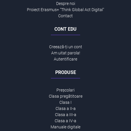
Despre noi
Proiect Erasmus+ "Think Global Act Digital"
Contact
CONT EDU
Creează-ți un cont
Am uitat parola!
Autentificare
PRODUSE
Preșcolari
Clasa pregătitoare
Clasa I
Clasa a II-a
Clasa a III-a
Clasa a IV-a
Manuale digitale