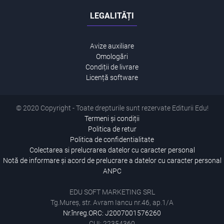
LEGALITĂȚI
Avize auxiliare
Omologări
Condiții de livrare
Licență software
© 2020 Copyright - Toate drepturile sunt rezervate Editurii Edu!
Termeni și condiții
Politica de retur
Politica de confidentialitate
Colectarea si prelucrarea datelor cu caracter personal
Notă de informare și acord de prelucrare a datelor cu caracter personal
ANPC
EDU SOFT MARKETING SRL
Tg.Mureș, str. Avram Iancu nr.46, ap.1/A
Nr.înreg.ORC: J2007001576260
CUI: 22354360