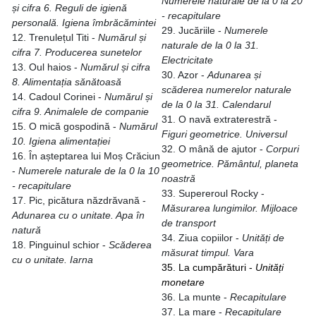
Numerele naturale de la 0
la 20
și cifra 6.
Reguli de igienă
- recapitulare
personală. Igiena îmbrăcămintei
29. Jucăriile -
Numerele
12. Trenulețul Titi -
Numărul și
naturale de la 0 la 31.
cifra 7.
Producerea sunetelor
Electricitate
13. Oul haios -
Numărul și cifra
30. Azor -
Adunarea și
8. Alimentația
sănătoasă
scăderea numerelor naturale
14. Cadoul Corinei -
Numărul și
de la 0 la 31. Calendarul
cifra 9. Animalele
de companie
31. O navă extraterestră -
15. O mică gospodină -
Numărul
Figuri geometrice. Universul
10. Igiena
alimentației
32. O mână de ajutor -
Corpuri
16. În așteptarea lui Moș Crăciun
geometrice. Pământul,
planeta
-
Numerele
naturale de la 0
la 10
noastră
- recapitulare
33. Supereroul Rocky -
17. Pic, picătura năzdrăvană -
Măsurarea lungimilor.
Mijloace
Adunarea cu o
unitate. Apa în
de transport
natură
34. Ziua copiilor -
Unități de
18. Pinguinul schior -
Scăderea
măsurat timpul. Vara
cu o unitate. Iarna
35. La cumpărături -
Unități
monetare
36. La munte -
Recapitulare
37. La mare -
Recapitulare