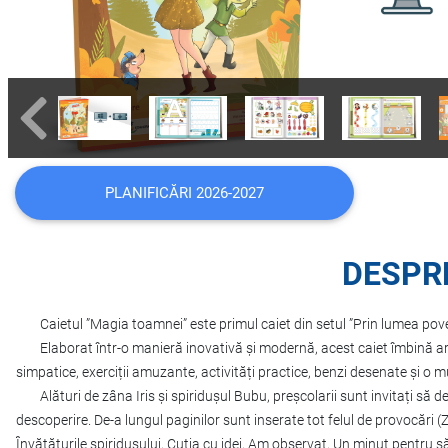
PLANIFICĂRI 2026-2027
DESPR
Caietul ”Magia toamnei” este primul caiet din setul ”Prin lumea poveș
Elaborat într-o manieră inovativă și modernă, acest caiet îmbină arm
simpatice, exerciții amuzante, activități practice, benzi desenate și o 
Alături de zâna Iris și spiridușul Bubu, preșcolarii sunt invitați să 
descoperire. De-a lungul paginilor sunt inserate tot felul de provocări (
Învățăturile spiridușului, Cutia cu idei, Am observat, Un minut pentru s