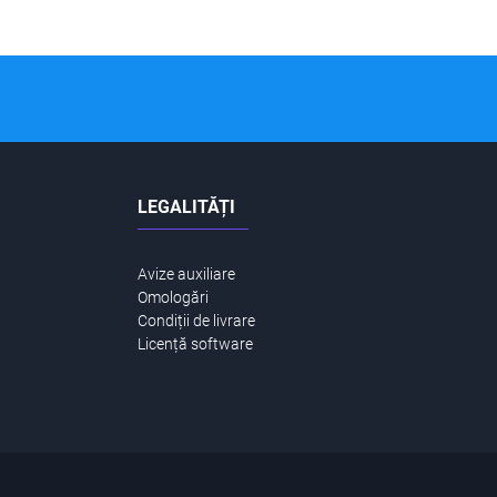
LEGALITĂȚI
Avize auxiliare
Omologări
Condiții de livrare
Licență software