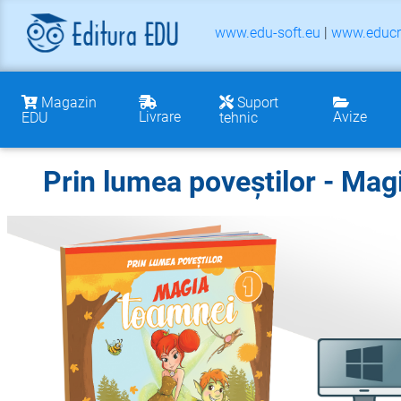
www.edu-soft.eu
|
www.educr
Magazin
Suport
Livrare
Avize
EDU
tehnic
Prin lumea poveștilor - Mag