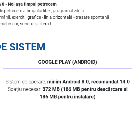
8 - Noi așa timpul petrecem
e petrecere a timpului liber, programul zilnic,
ămânii,
exerciții grafice - linia orizontală - trasare spontană,
mulțimilor, sunetul și litera I
DE SISTEM
GOOGLE PLAY (ANDROID)
Sistem de operare:
minim Android 8.0, recomandat 14.0
Spațiu necesar:
372 MB (186 MB pentru descărcare și
186 MB pentru instalare)