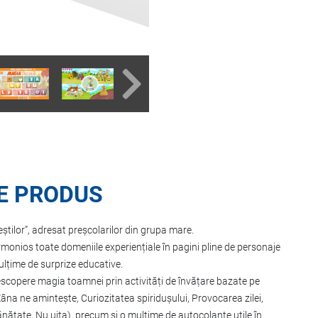
E PRODUS
tilor”, adresat preșcolarilor din grupa mare.
onios toate domeniile experiențiale în pagini pline de personaje
mulțime de surprize educative.
descopere magia toamnei prin activități de învățare bazate pe
Zâna ne amintește, Curiozitatea spiridușului, Provocarea zilei,
ănătate, Nu uita), precum și o mulțime de autocolante utile în