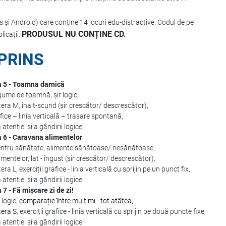
și Android) care conține 14 jocuri edu-distractive. Codul de pe
PRODUSUL NU CONȚINE CD.
licații.
PRINS
 5 - Toamna darnică
egume de toamnă, șir logic,
itera M, înalt-scund (șir crescător/ descrescător),
afice – linia verticală – trasare spontană,
atenției și a gândirii logice
6 - Caravana alimentelor
entru sănătate, alimente sănătoase/ nesănătoase,
mentelor, lat - îngust (șir crescător/ descrescător),
tera L, exerciții grafice - linia verticală cu sprijin pe un punct fix,
atenției și a gândirii logice
 - Fă mișcare zi de zi!
 logic,
comparație între mulțimi - tot atâtea,
itera S
, exerciții grafice - linia verticală cu sprijin pe două puncte fixe,
atenției și a gândirii logice