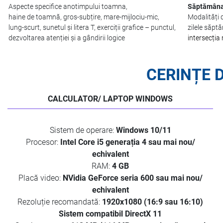
Aspecte specifice anotimpului toamna,
Săptămâna 
haine de toamnă, gros-subțire, mare-mijlociu-mic,
Modalități d
lung-scurt, sunetul și litera T, exerciții grafice – punctul,
zilele săpt
dezvoltarea atenției și a gândirii logice
intersecția 
CERINȚE 
CALCULATOR/ LAPTOP WINDOWS
Sistem de operare:
Windows 10/11
Procesor:
Intel Core i5 generația 4 sau mai nou/
echivalent
RAM:
4 GB
Placă video:
NVidia GeForce seria 600 sau mai nou/
echivalent
Rezoluție recomandată:
1920x1080 (16:9 sau 16:10)
Sistem compatibil DirectX 11