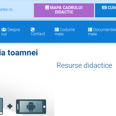
MAPA CADRULUI
CUM
ates.ro
DIDACTIC
Despre
Codurile
Documentel
Contact
noi
mele
mele
ia toamnei
Resurse didactice