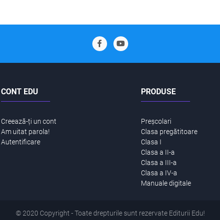
CONT EDU
PRODUSE
Creează-ți un cont
Preșcolari
Am uitat parola!
Clasa pregătitoare
Autentificare
Clasa I
Clasa a II-a
Clasa a III-a
Clasa a IV-a
Manuale digitale
© 2020 Copyright - Toate drepturile sunt rezervate Editurii Edu!