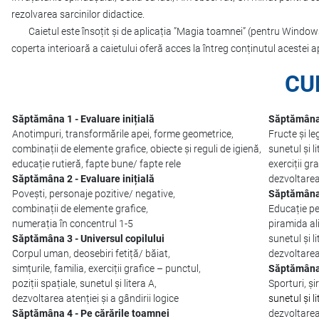
rezolvarea sarcinilor didactice.
Caietul este însoțit și de aplicația ”Magia toamnei” (pentru Windows 
coperta interioară a caietului oferă acces la întreg conținutul acestei ap
CU
Săptămâna 1 - Evaluare inițială
Săptămâna
Anotimpuri, transformările apei, forme geometrice,
Fructe și l
combinații de elemente grafice, obiecte și reguli de igienă,
sunetul și l
educație rutieră, fapte bune/ fapte rele
exerciții gr
Săptămâna 2 - Evaluare inițială
dezvoltarea 
Povești, personaje pozitive/ negative,
Săptămâna 
combinații de elemente grafice,
Educație p
numerația în concentrul 1-5
piramida ali
Săptămâna 3 - Universul copilului
sunetul și li
Corpul uman, deosebiri fetiță/ băiat,
dezvoltarea 
simțurile, familia, exerciții grafice – punctul,
Săptămâna 7
poziții spațiale, sunetul și litera A,
Sporturi, șir
dezvoltarea atenției și a gândirii logice
sunetul și l
Săptămâna 4 - Pe cărările toamnei
dezvoltarea 