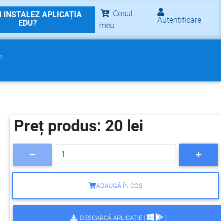
Cosul
 INSTALEZ APLICAȚIA
Autentificare
EDU?
meu
e
Preț produs: 20 lei
ADAUGĂ ÎN COȘ
DESCARCĂ APLICAȚIE (
)