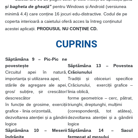
și bagheta de gheață”
pentru Windows și Android (versiunea
minimă 4.4) care conține 16 jocuri edu-distractive. Codul de pe
coperta interioară a caietului oferă acces la întreg conținutul
acestei aplicații.
PRODUSUL NU CONȚINE CD.
CUPRINS
Săptămâna 9 – Pic-Pic ne
povestește
Săptămâna 13
– Povestea
Circuitul apei în natură,
Crăciunului
importanța și utilizarea apei,
Tradiții și obiceiuri specifice
stările de agregare ale apei,
Crăciunului, exerciții grafice –
gros/ subțire, șir crescător/
linia oblică,
descrescător
forme geometrice – cerc, pătrat,
în funcție de grosime, exerciții
triunghi, dreptunghi, mulțimi
grafice - linia orizontală,
(corespondență, tot atâtea),
dezvoltarea atenției și a gândirii
dezvoltarea atenției și a gândirii
logice
logice
Săptămâna 10 – Meserii
Săptămâna 14 – Sacul
îndrăgite
fermecat al moșului