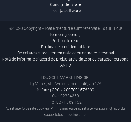
Condiții de livrare
Licență software
© 2020 Copyright - Toate drepturile sunt rezervate Editurii Edu!
Termeni și condiții
Politica de retur
Politica de confidentialitate
Colectarea si prelucrarea datelor cu caracter personal
Notă de informare și acord de prelucrare a datelor cu caracter personal
ANPC
EDU SOFT MARKETING SRL
Tg.Mureș, str. Avram Iancu nr.46, ap.1/A
Nr.înreg.ORC: J2007001576260
CUI: 22354360
Tel: 0371 789 152
Acest site folosește cookies. Prin navigarea pe acest site, vă exprimați acordul
asupra folosirii cookie-urilor.