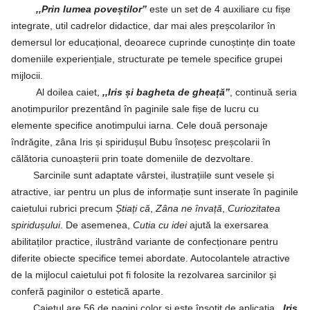
,,Prin lumea poveștilor”
este un set de 4 auxiliare cu fișe
integrate, util cadrelor didactice, dar mai ales preșcolarilor în
demersul lor educațional, deoarece cuprinde cunoștințe din toate
domeniile experiențiale, structurate pe temele specifice grupei
mijlocii.
Al doilea caiet,
,,Iris și bagheta de gheață”
, continuă seria
anotimpurilor prezentând în paginile sale fișe de lucru cu
elemente specifice anotimpului iarna. Cele două personaje
îndrăgite, zâna Iris și spiridușul Bubu însoțesc preșcolarii în
călătoria cunoașterii prin toate domeniile de dezvoltare.
Sarcinile sunt adaptate vârstei, ilustrațiile sunt vesele și
atractive, iar pentru un plus de informație sunt inserate în paginile
caietului rubrici precum
Știați că
,
Zâna ne învață
,
Curiozitatea
spiridușului
. De asemenea,
Cutia cu idei
ajută la exersarea
abilitaților practice, ilustrând variante de confecționare pentru
diferite obiecte specifice temei abordate.
Autocolantele atractive
de la mijlocul caietului pot fi folosite la rezolvarea sarcinilor și
conferă paginilor o estetică aparte.
Caietul are 56 de pagini color și este însoțit de aplicația
,,Iris