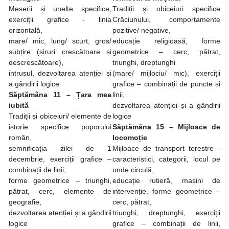
Meserii și unelte specifice,
Tradiții și obiceiuri specifice
exerciții grafice - linia
Crăciunului, comportamente
orizontală,
pozitive/ negative,
mare/ mic, lung/ scurt, gros/
educație religioasă, forme
subțire (șiruri crescătoare și
geometrice – cerc, pătrat,
descrescătoare),
triunghi, dreptunghi
intrusul, dezvoltarea atenției și
(mare/ mijlociu/ mic), exerciții
a gândirii logice
grafice – combinații de puncte și
Săptămâna 11 – Țara mea
linii,
iubită
dezvoltarea atenției și a gândirii
Tradiții și obiceiuri/ elemente de
logice
istorie specifice poporului
Săptămâna 15 – Mijloace de
român,
locomoție
semnificația zilei de 1
Mijloace de transport terestre -
decembrie, exerciții grafice –
caracteristici, categorii, locul pe
combinații de linii,
unde circulă,
forme geometrice – triunghi,
educație rutieră, mașini de
pătrat, cerc, elemente de
intervenție, forme geometrice –
geografie,
cerc, pătrat,
dezvoltarea atenției și a gândirii
triunghi, dreptunghi, exerciții
logice
grafice – combinații de linii,