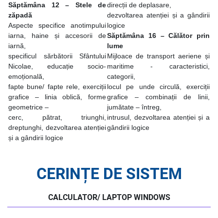
Săptămâna 12 – Stele de
direcții de deplasare,
zăpadă
dezvoltarea atenției și a gândirii
Aspecte specifice anotimpului
logice
iarna, haine și accesorii de
Săptămâna 16 – Călător prin
iarnă,
lume
specificul sărbătorii Sfântului
Mijloace de transport aeriene și
Nicolae, educație socio-
maritime - caracteristici,
emoțională,
categorii,
fapte bune/ fapte rele, exerciții
locul pe unde circulă, exerciții
grafice – linia oblică, forme
grafice – combinații de linii,
geometrice –
jumătate
– întreg,
cerc, pătrat, triunghi,
intrusul, dezvoltarea atenției și a
dreptunghi, dezvoltarea atenției
gândirii logice
și a gândirii logice
CERINȚE DE SISTEM
CALCULATOR/ LAPTOP WINDOWS