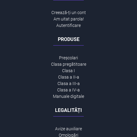
Creează-ți un cont
Am uitat parola!
Autentificare
PRODUSE
Preșcolari
Clasa pregătitoare
Clasa I
Clasa a II-a
Clasa a III-a
Clasa a IV-a
Manuale digitale
LEGALITĂȚI
Avize auxiliare
Omologări