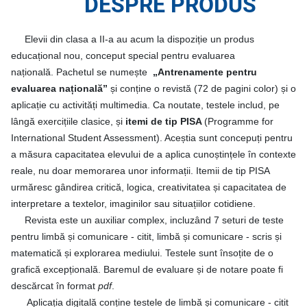
DESPRE PRODUS
Elevii din clasa a II-a au acum la dispoziție un produs
educațional nou, conceput special pentru evaluarea
națională. Pachetul se numește
„Antrenamente pentru
evaluarea națională”
și conține o revistă (72 de pagini color) și o
aplicație cu activități multimedia. Ca noutate, testele includ, pe
lângă exercițiile clasice, și
itemi de tip PISA
(Programme for
International Student Assessment). Aceștia sunt concepuți pentru
a măsura capacitatea elevului de a aplica cunoștințele în contexte
reale, nu doar memorarea unor informații. Itemii de tip PISA
urmăresc gândirea critică, logica, creativitatea și capacitatea de
interpretare a textelor, imaginilor sau situațiilor cotidiene.
Revista este un auxiliar complex, incluzând 7 seturi de teste
pentru limbă și comunicare - citit, limbă și comunicare - scris și
matematică și explorarea mediului. Testele sunt însoțite de o
grafică excepțională. Baremul de evaluare și de notare poate fi
descărcat în format
pdf
.
Aplicația digitală conține testele de limbă și comunicare - citit