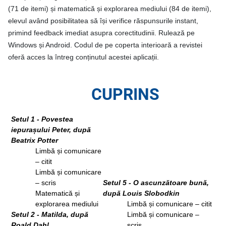
(71 de itemi) și matematică și explorarea mediului (84 de itemi),
elevul având posibilitatea să își verifice răspunsurile instant,
primind feedback imediat asupra corectitudinii. Rulează
pe
Windows și Android. Codul de pe coperta interioară a revistei
oferă acces la întreg conținutul acestei aplicații.
CUPRINS
Setul 1 - Povestea
iepurașului Peter, după
Beatrix Potter
Limbă și comunicare
– citit
Limbă și comunicare
– scris
Setul 5 - O ascunzătoare bună,
Matematică și
după Louis Slobodkin
explorarea mediului
Limbă și comunicare – citit
Setul 2 - Matilda, după
Limbă și comunicare –
Roald Dahl
scris