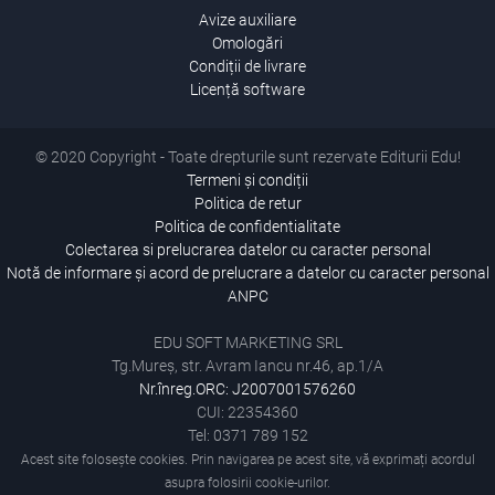
Avize auxiliare
Omologări
Condiții de livrare
Licență software
© 2020 Copyright - Toate drepturile sunt rezervate Editurii Edu!
Termeni și condiții
Politica de retur
Politica de confidentialitate
Colectarea si prelucrarea datelor cu caracter personal
Notă de informare și acord de prelucrare a datelor cu caracter personal
ANPC
EDU SOFT MARKETING SRL
Tg.Mureș, str. Avram Iancu nr.46, ap.1/A
Nr.înreg.ORC: J2007001576260
CUI: 22354360
Tel: 0371 789 152
Acest site folosește cookies. Prin navigarea pe acest site, vă exprimați acordul
asupra folosirii cookie-urilor.