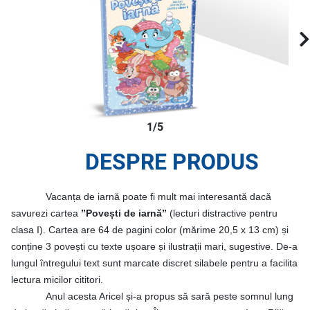
1/5
DESPRE PRODUS
Vacanța de iarnă poate fi mult mai interesantă dacă
savurezi cartea
”Povești de iarnă”
(lecturi distractive pentru
clasa I). Cartea are 64 de pagini color (mărime 20,5 x 13 cm) și
conține 3
povești cu texte ușoare și ilustrații mari, sugestive. De-a
lungul întregului text sunt marcate discret silabele pentru a facilita
lectura micilor cititori.
Anul acesta Aricel și-a propus să sară peste somnul lung