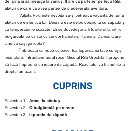
de iarnă și să meargă la săniuș. Îl are ca partener pe Iepu Rilă,
alături de care va avea partea de o adevărată aventură.
Vulpița Foxi este nevoită să-și petreacă vacanța de iarnă
alături de elefănțica Eli. Deși nu este deloc obișnuită cu zăpada și
cu temperaturile scăzute, Eli se dovedește a fi foarte utilă într-o
bulgăreală pe cinste cu cei doi hamsteri, Hamsi și Damsi. Oare
cine va câștiga lupta?
Îmbrăcată cu nouă cojoace, Ica Iepurica își face curaj și
iese afară, înfruntând aerul rece. Micuțul Rilă Urechilă îi propune
să facă împreună un iepure de zăpadă. Rezultatul va fi unul de-a
dreptul amuzant.
CUPRINS
Povestea 1 -
Aricel la săniuș
Povestea 2 -
O bulgăreală pe cinste
Povestea 3 -
Iepurele de zăpadă