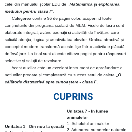
celei din manualul școlar EDU de
„
Matematică și explorarea
mediului pentru clasa I”
.
Culegerea conține 96 de pagini color, acoperind toate
conținuturile din programa școlară de MEM. Fișele de lucru sunt
elaborate integrat, având exerciții și activități de învățare care
solicită atenția, logica și creativitatea elevilor. Grafica atractivă și
conceptul modern transformă aceste fișe într-o activitate plăcută
de învățare. La final sunt alocate câteva pagini pentru răspunsuri
selective și soluții de rezolvare.
Acest auxiliar este un excelent instrument de aprofundare a
noțiunilor predate și completează cu succes setul de caiete
„
O
călătorie distractivă spre cunoaștere - clasa I
”.
CUPRINS
Unitatea 7 - În lumea
animalelor
1. Scheletul animalelor
Unitatea 1 - Din nou la școală
2. Adunarea numerelor naturale