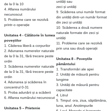
unități sau
de la 0 la 10
zeci și unități
4. Aflarea numărului
9. Scăderea unui număr format
necunoscut
din unități dintr-un număr format
5. Probleme care se rezolvă
din zeci și unități
printr-o operație
10. Scăderea a două numere
naturale formate din zeci și
Unitatea 4 - Călătorie în lumea
unități
poveștilor
11. Probleme care se rezolvă
1. Căderea liberă a corpurilor
prin una sau două operații
2. Adunarea numerelor naturale
de la 0 la 31, fără trecere peste
Unitatea 8 - Poveștile
ordin
pământului
3. Scăderea numerelor naturale
1. Transformări ale apei
de la 0 la 31, fără trecere peste
2. Unități de măsură pentru
ordin
lungime
4. Adunarea și scăderea în
3. Unități de măsură pentru
concentrul 0-31
capacitate
5. Proba adunării și a scăderii
4. Litrul
6. Aflarea numărului necunoscut
5. Timpul: ora, ziua, săptămâna,
luna, anul. Anotimpurile
Unitatea 5 – Prietenie
6. Leul. Monede și bancnote