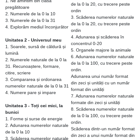
1. Ne amintim din clasa
de la 0 la 20, cu trecere peste
pregătitoare
ordin
2. Numerele de la 0 la 10
3. Scăderea numerelor naturale
3. Numerele de la 0 la 31
de la 0 la 20, cu trecere peste
4. Explorăm mediul înconjurător
ordin
4. Adunarea și scăderea în
Unitatea 2 - Universul meu
concentrul 0-20
1. Soarele, sursă de căldură și
5. Organele majore la animale
lumină
6. Adunarea numerelor naturale
2. Numerele naturale de la 0 la
de la 0 la 100, cu trecere peste
31. Recunoaștere, formare,
ordin.
citire, scriere
Adunarea unui număr format
3. Compararea și ordonarea
din zeci și unități cu un număr
numerelor naturale de la 0 la 31
format din unități
4. Numere pare și impare
7. Adunarea numerelor naturale
formate din zeci și unități
Unitatea 3 - Toți cei mici, la
8. Scăderea numerelor naturale
bunici
de la 0 la 100, cu trecere peste
1. Forme și surse de energie
ordin.
2. Adunarea numerelor naturale
Scăderea dintr-un număr format
de la 0 la 10
din zeci a unui număr format din
3. Scăderea numerelor naturale