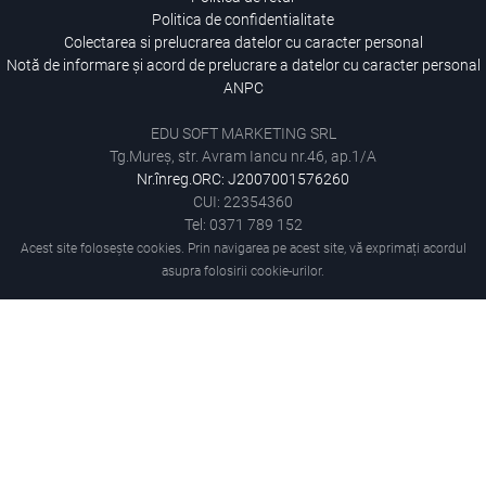
Politica de confidentialitate
Colectarea si prelucrarea datelor cu caracter personal
Notă de informare și acord de prelucrare a datelor cu caracter personal
ANPC
EDU SOFT MARKETING SRL
Tg.Mureș, str. Avram Iancu nr.46, ap.1/A
Nr.înreg.ORC: J2007001576260
CUI: 22354360
Tel: 0371 789 152
Acest site folosește cookies. Prin navigarea pe acest site, vă exprimați acordul
asupra folosirii cookie-urilor.