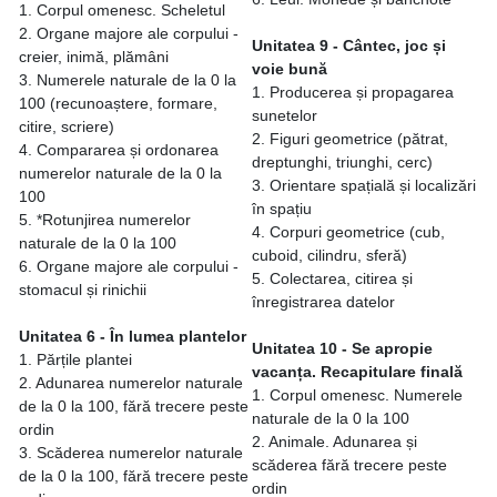
1. Corpul omenesc. Scheletul
2. Organe majore ale corpului -
Unitatea 9 - Cântec, joc și
creier, inimă, plămâni
voie bună
3. Numerele naturale de la 0 la
1. Producerea și propagarea
100 (recunoaștere, formare,
sunetelor
citire, scriere)
2. Figuri geometrice (pătrat,
4. Compararea și ordonarea
dreptunghi, triunghi, cerc)
numerelor naturale de la 0 la
3. Orientare spațială și localizări
100
în spațiu
5. *Rotunjirea numerelor
4. Corpuri geometrice (cub,
naturale de la 0 la 100
cuboid, cilindru, sferă)
6. Organe majore ale corpului -
5. Colectarea, citirea și
stomacul și rinichii
înregistrarea datelor
Unitatea 6 - În lumea plantelor
Unitatea 10 - Se apropie
1. Părțile plantei
vacanța. Recapitulare finală
2. Adunarea numerelor naturale
1. Corpul omenesc. Numerele
de la 0 la 100, fără trecere peste
naturale de la 0 la 100
ordin
2. Animale. Adunarea și
3. Scăderea numerelor naturale
scăderea fără trecere peste
de la 0 la 100, fără trecere peste
ordin