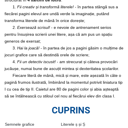
structurat în
4 sarcini de lucru
:
1.
Fii creativ și transformă literele! -
în partea stângă sus a
fiecărei pagini elevul are undă verde la imaginație, putând
transforma literele de mână în orice dorește;
2.
Exersează scrisul!
- e nevoie de antrenament serios
pentru însușirea scrierii unei litere, așa că am pus un spațiu
generos de exersat;
3.
Hai la joacă!
- în partea de jos a pagini găsim o mulțime de
jocuri grafice care să destindă orele de scriere;
4.
Fii un detectiv iscusit!
- am strecurat și câteva provocări
jucăușe, numai bune de ascuțit mintea și dexteritatea școlarilor.
Fiecare literă de mână, mică
și mare, este așezată în câte o
pagină frumos ilustrată, îmbinând la momentul potrivit liniatura tip
I cu cea de tip II.
Caietul are 80 de pagini color și abia așteaptă
să se întâlnească cu stiloul cel nou al fiecărui elev din clasa I.
CUPRINS
Semnele grafice
Literele ș și Ș