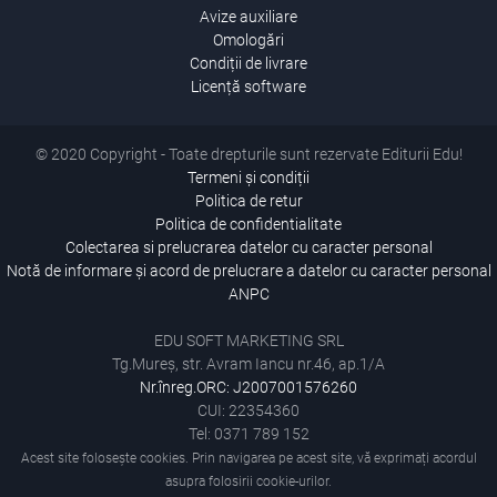
Avize auxiliare
Omologări
Condiții de livrare
Licență software
© 2020 Copyright - Toate drepturile sunt rezervate Editurii Edu!
Termeni și condiții
Politica de retur
Politica de confidentialitate
Colectarea si prelucrarea datelor cu caracter personal
Notă de informare și acord de prelucrare a datelor cu caracter personal
ANPC
EDU SOFT MARKETING SRL
Tg.Mureș, str. Avram Iancu nr.46, ap.1/A
Nr.înreg.ORC: J2007001576260
CUI: 22354360
Tel: 0371 789 152
Acest site folosește cookies. Prin navigarea pe acest site, vă exprimați acordul
asupra folosirii cookie-urilor.