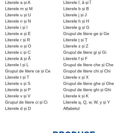
Literele a și A
Literele î, â și Î
Literele m și M
Literele b și B
Literele u și U
Literele j și J
Literele n și N
Literele h și H
Literele i și I
Literele g și G
Literele e și E
Grupul de litere ge și Ge
Literele r și R
Literele ț și Ț
Literele o și O
Literele z și Z
Literele c și C
Grupul de litere gi și Gi
Literele ă și Ă
Literele f și F
Literele l și L
Grupul de litere che și Che
Grupul de litere ce și Ce
Grupul de litere chi și Chi
Literele t și T
Literele x și X
Literele s și S
Grupul de litere ghe și Ghe
Literele p și P
Grupul de litere ghi și Ghi
Literele v și V
Literele k și K
Grupul de litere ci și Ci
Literele q, Q, w, W, y și Y
Literele d și D
Alfabetul