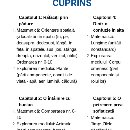
CUPRINS
Capitolul 1: Rătăciți prin
Capitolul 4:
pădure
Dintr-o
Matematică: Orientare spațială
confuzie în alta
și localizări în spațiu (în, pe,
Matematică:
deasupra, dedesubt, lângă, în
Lungime (unități
fața, în spatele, sus, jos, stânga,
nonstandard)
dreapta, orizontal, vertical, oblic).
Explorarea
Ordonarea nr. 0-10
mediului: Corpul
Explorarea mediului: Plante
omenesc (părți
(părți componente, condiții de
componente și
viață - apă, aer, lumină, căldură)
rolul lor)
Capitolul 2: O întâlnire cu
Capitolul 5: O
bucluc
petrecere prea
Matematică: Compararea nr. 0-
sofisticată
10
Matematică:
Explorarea mediului: Animale
Timp: Zilele