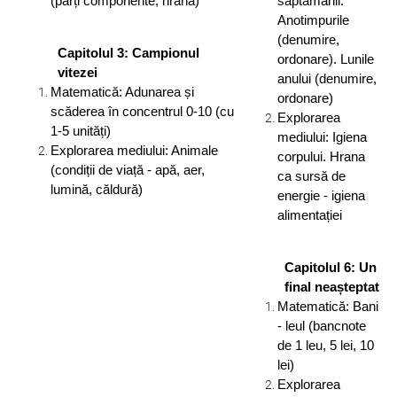
(părți componente, hrana)
săptămânii.
Anotimpurile
(denumire,
Capitolul 3: Campionul
ordonare). Lunile
vitezei
anului (denumire,
Matematică: Adunarea și
ordonare)
scăderea în concentrul 0-10 (cu
Explorarea
1-5 unități)
mediului: Igiena
Explorarea mediului: Animale
corpului. Hrana
(condiții de viață - apă, aer,
ca sursă de
lumină, căldură)
energie - igiena
alimentației
Capitolul 6: Un
final neașteptat
Matematică: Bani
- leul (bancnote
de 1 leu, 5 lei, 10
lei)
Explorarea