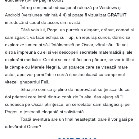
educative (64 de pagini color).
Întreg conținutul educațional rulează pe Windows și
Android (versiunea minimă 4.4) și poate fi vizualizat
GRATUIT
introducând codul de acces din revistă.
Fără voia lui, Pogo, un purceluș elegant, grăsuț, comod și
cam zgârcit, va face echipă cu Țup, un iepuraș curios, dornic să
exploreze lumea și să-l întâlnească pe Oscar, vărul său. Te vei
distra împreună cu ei și vei descoperi secretele matematicii și ale
explorării mediului. Cei doi se vor rătăci prin pădure, se vor întâlni
la câmpie cu Marele Negrilă, un șoarece care se visează mare
actor, apoi vor porni într-o cursă spectaculoasă cu campionul
vitezei, ghepardul Feli.
Situațiile comice și pline de neprevăzut se țin scai de cei
doi prieteni care intră dintr-o confuzie în alta. Așa ajung să îl
cunoască pe Oscar Științescu, un cercetător cam stângaci și pe
Pogos, o țestoasă elegantă și sofisitcată.
Toată aventura are un final neașteptat: oare îl vor găsi pe
adevăratul Oscar?