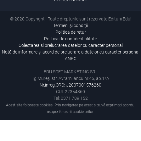
© 2020 Copyright - Toate drepturile sunt rezervate Editurii Edu!
Termeni și condiții
Politica de retur
Politica de confidentialitate
Colectarea si prelucrarea datelor cu caracter personal
Notă de informare și acord de prelucrare a datelor cu caracter personal
ANPC
EDU SOFT MARKETING SRL
Tg.Mureș, str. Avram Iancu nr.46, ap.1/A
Nr.înreg.ORC: J2007001576260
CUI: 22354360
Tel: 0371 789 152
Acest site folosește cookies. Prin navigarea pe acest site, vă exprimați acordul
asupra folosirii cookie-urilor.