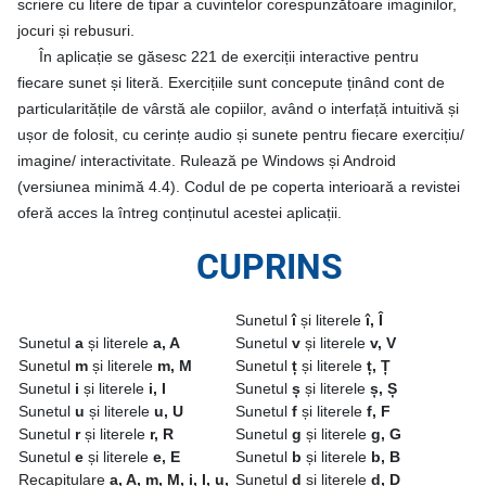
scriere cu litere de tipar a cuvintelor corespunzătoare imaginilor,
jocuri și rebusuri.
În aplicație se găsesc 221 de exerciții interactive pentru
fiecare sunet și literă. Exercițiile sunt concepute ținând cont de
particularitățile de vârstă ale copiilor, având o interfață intuitivă și
ușor de folosit, cu cerințe audio și sunete pentru fiecare exercițiu/
imagine/ interactivitate. Rulează pe Windows și Android
(versiunea minimă 4.4). Codul de pe coperta interioară a revistei
oferă acces la întreg conținutul acestei aplicații.
CUPRINS
Sunetul
î
și literele
î, Î
Sunetul
a
și literele
a, A
Sunetul
v
și literele
v, V
Sunetul
m
și literele
m, M
Sunetul
ț
și literele
ț, Ț
Sunetul
i
și literele
i, I
Sunetul
ș
și literele
ș, Ș
Sunetul
u
și literele
u, U
Sunetul
f
și literele
f, F
Sunetul
r
și literele
r, R
Sunetul
g
și literele
g, G
Sunetul
e
și literele
e, E
Sunetul
b
și literele
b, B
Recapitulare
a, A, m, M, i, I, u,
Sunetul
d
și literele
d, D