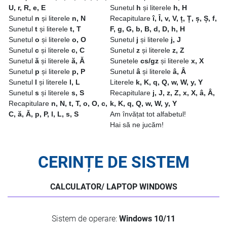
U, r, R, e, E
Sunetul
h
și literele
h, H
Sunetul
n
și literele
n, N
Recapitulare
î, Î, v, V, ț, Ț, ș, Ș, f,
Sunetul
t
și literele
t, T
F, g, G, b, B, d, D, h, H
Sunetul
o
și literele
o, O
Sunetul
j
și literele
j, J
Sunetul
c
și literele
c, C
Sunetul
z
și literele
z, Z
Sunetul
ă
și literele
ă, Ă
Sunetele
cs/gz
și literele
x, X
Sunetul
p
și literele
p, P
Sunetul
â
și literele
â, Â
Sunetul
l
și literele
l, L
Literele
k, K, q, Q, w, W, y, Y
Sunetul
s
și literele
s, S
Recapitulare
j, J, z, Z, x, X, â, Â,
Recapitulare
n, N, t, T, o, O, c,
k, K, q, Q, w, W, y, Y
C, ă, Ă, p, P, l, L, s, S
Am învățat tot alfabetul!
Hai să ne jucăm!
CERINȚE DE SISTEM
CALCULATOR/ LAPTOP WINDOWS
Sistem de operare:
Windows 10/11