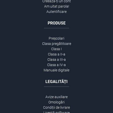
Creează-ți un cont
Am uitat parola!
Autentificare
PRODUSE
Preșcolari
Clasa pregătitoare
Clasa I
Clasa a II-a
Clasa a III-a
Clasa a IV-a
Manuale digitale
LEGALITĂȚI
Avize auxiliare
Omologări
Condiții de livrare
Licență software