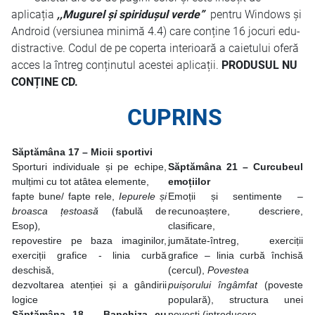
aplicația
,,Mugurel și spiridușul verde”
pentru Windows și
Android (versiunea minimă 4.4) care conține 16 jocuri edu-
distractive. Codul de pe coperta interioară a caietului oferă
acces la întreg conținutul acestei aplicații.
PRODUSUL NU
CONȚINE CD.
CUPRINS
Săptămâna 17 – Micii sportivi
Sporturi individuale și pe echipe,
Săptămâna 21
– Curcubeul
mulțimi cu tot atâtea elemente,
emoțiilor
fapte bune/ fapte rele,
Iepurele și
Emoții și sentimente –
broasca țestoasă
(fabulă de
recunoaștere, descriere,
Esop)
,
clasificare,
repovestire pe baza imaginilor,
jumătate-întreg, exerciții
exerciții grafice - linia curbă
grafice – linia curbă închisă
deschisă,
(cercul),
Povestea
dezvoltarea atenției și a gândirii
puișorului îngâmfat
(poveste
logice
populară), structura unei
Săptămâna 18 – Banchiza cu
povești (introducere,