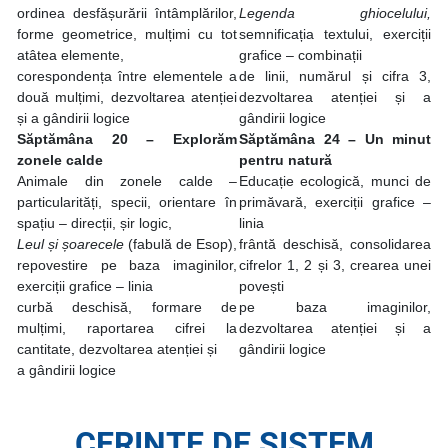
ordinea desfășurării întâmplărilor,
Legenda ghiocelului,
forme geometrice, mulțimi cu tot
semnificația textului, exerciții
atâtea elemente,
grafice – combinații
corespondența între elementele a
de linii, numărul și cifra 3,
două mulțimi, dezvoltarea atenției
dezvoltarea atenției și a
și a gândirii logice
gândirii logice
Săptămâna 20 – Explorăm
Săptămâna 24 – Un minut
zonele calde
pentru natură
Animale din zonele calde –
Educație ecologică, munci de
particularități, specii, orientare în
primăvară, exerciții grafice –
spațiu – direcții, șir logic,
linia
Leul și șoarecele
(fabulă de Esop),
frântă deschisă, consolidarea
repovestire pe baza imaginilor,
cifrelor 1, 2 și 3, crearea unei
exerciții grafice – linia
povești
curbă deschisă, formare de
pe baza imaginilor,
mulțimi, raportarea cifrei la
dezvoltarea atenției și a
cantitate, dezvoltarea atenției și
gândirii logice
a gândirii logice
CERINȚE DE SISTEM