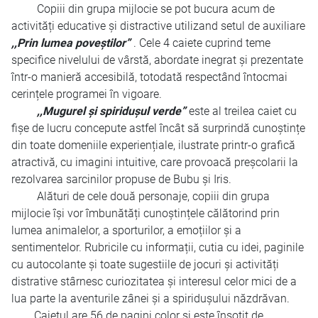
Copiii din grupa mijlocie se pot bucura acum de
activități educative și distractive utilizand setul de auxiliare
,,Prin lumea poveștilor”
. Cele 4 caiete cuprind teme
specifice nivelului de vârstă, abordate inegrat și prezentate
într-o manieră accesibilă, totodată respectând întocmai
cerințele programei în vigoare.
,,Mugurel și spiridușul verde”
este al treilea caiet cu
fișe de lucru concepute astfel încât să surprindă cunoștințe
din toate domeniile experiențiale, ilustrate printr-o grafică
atractivă, cu imagini intuitive, care provoacă preșcolarii la
rezolvarea sarcinilor propuse de Bubu și Iris.
Alături de cele două personaje, copiii din grupa
mijlocie își vor îmbunătăți cunoștințele călătorind prin
lumea animalelor, a sporturilor, a emoțiilor și a
sentimentelor. Rubricile cu informații, cutia cu idei, paginile
cu autocolante și toate sugestiile de jocuri și activități
distrative stârnesc curiozitatea și interesul celor mici de a
lua parte la aventurile zânei și a spiridușului năzdrăvan.
Caietul are 56 de pagini color și este însoțit de