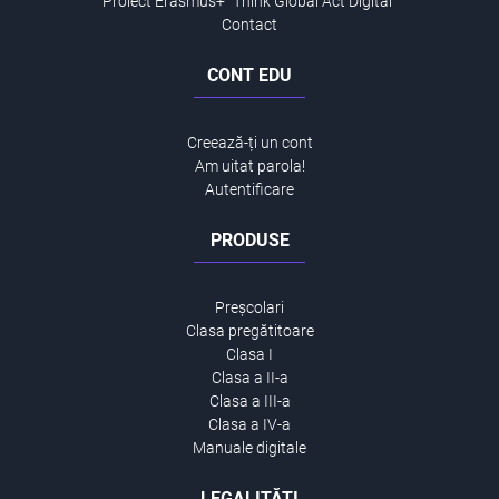
Proiect Erasmus+ "Think Global Act Digital"
Contact
CONT EDU
Creează-ți un cont
Am uitat parola!
Autentificare
PRODUSE
Preșcolari
Clasa pregătitoare
Clasa I
Clasa a II-a
Clasa a III-a
Clasa a IV-a
Manuale digitale
LEGALITĂȚI