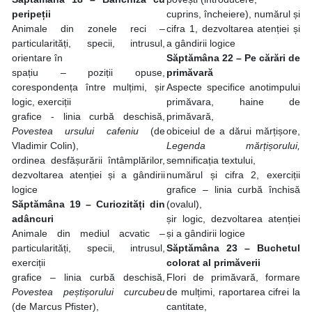
peripeții
cuprins, încheiere), numărul și
Animale din zonele reci –
cifra 1,
dezvoltarea atenției și
particularități, specii, intrusul,
a gândirii logice
orientare în
Săptămâna 22
– Pe cărări de
spațiu – poziții opuse,
primăvară
corespondența între mulțimi, șir
Aspecte specifice anotimpului
logic, exerciții
primăvara, haine de
grafice - linia curbă deschisă,
primăvară,
Povestea ursului cafeniu
(de
obiceiul de a dărui mărțișore,
Vladimir Colin),
Legenda mărțișorului,
ordinea desfășurării întâmplărilor,
semnificația textului,
dezvoltarea atenției și a gândirii
numărul și cifra 2, exerciții
logice
grafice – linia curbă închisă
Săptămâna 19 – Curiozități din
(ovalul),
adâncuri
șir logic, dezvoltarea atenției
Animale din mediul acvatic –
și a gândirii logice
particularități, specii, intrusul,
Săptămâna 23
– Buchetul
exerciții
colorat al primăverii
grafice – linia curbă deschisă,
Flori de primăvară, formare
Povestea peștișorului curcubeu
de mulțimi, raportarea cifrei la
(de Marcus Pfister),
cantitate,