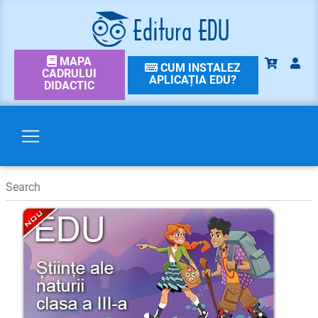
MAPA
CUM INSTALEZ
CADRULUI
APLICAȚIA EDU?
DIDACTIC