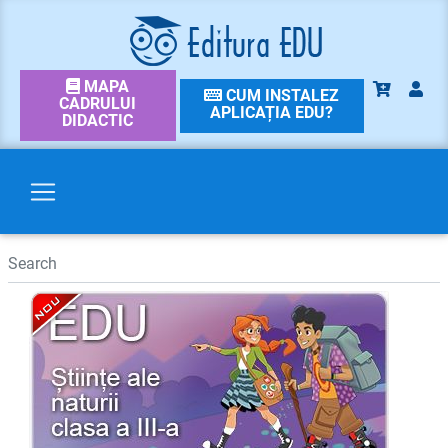
MAPA
CUM INSTALEZ
CADRULUI
APLICAȚIA EDU?
DIDACTIC