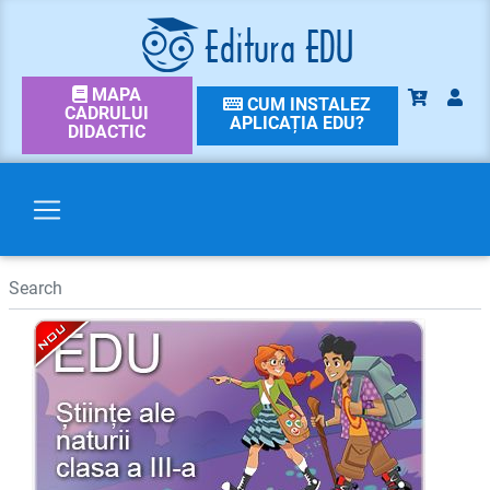
MAPA
CUM INSTALEZ
CADRULUI
APLICAȚIA EDU?
DIDACTIC