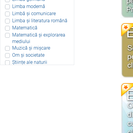
Limba modernă
Limbă și comunicare
Limba și literatura română
Matematică
Matematică și explorarea
mediului
Muzică și mișcare
Om și societate
Științe ale naturii
Aplicație Android
Include resurse didactice
Include soft educațional
Integrat
Joc 3D