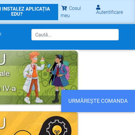
Cosul
 INSTALEZ APLICAȚIA
Autentificare
EDU?
meu
e
URMĂREȘTE COMANDA