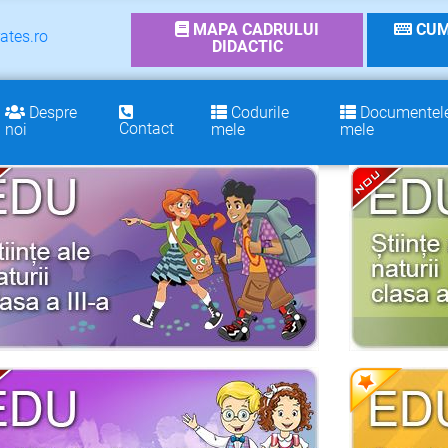
MAPA CADRULUI
CUM
ates.ro
DIDACTIC
Despre
Codurile
Documentel
Contact
noi
mele
mele