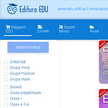
www.edu-soft.eu
|
www.educr
Magazin
Suport
Livrare
Avize
EDU
tehnic
ȘTERGE FILTRELE
Grădiniță:
Grupa mică
Grupa mijlocie
Grupa mare
Școală:
Clasa pregătitoare
Clasa I
Clasa a II-a