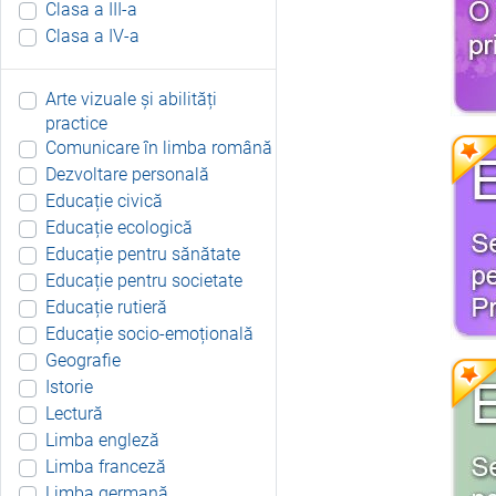
Clasa a III-a
Clasa a IV-a
Arte vizuale și abilități
practice
Comunicare în limba română
Dezvoltare personală
Educație civică
Educație ecologică
Educație pentru sănătate
Educație pentru societate
Educație rutieră
Educație socio-emoțională
Geografie
Istorie
Lectură
Limba engleză
Limba franceză
Limba germană