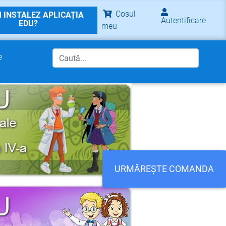
Cosul
 INSTALEZ APLICAȚIA
Autentificare
EDU?
meu
e
URMĂREȘTE COMANDA