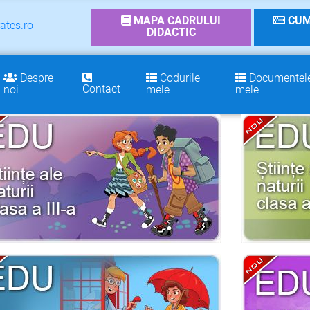
MAPA CADRULUI
CUM
ates.ro
DIDACTIC
Despre
Codurile
Documentel
Contact
noi
mele
mele