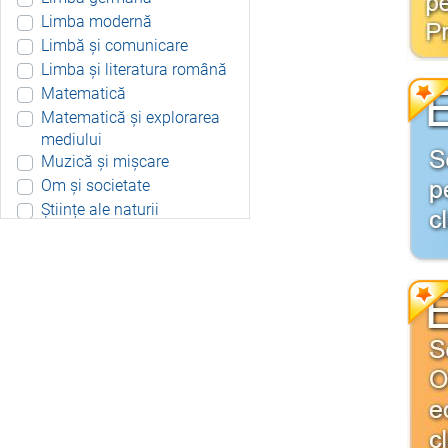
Limba modernă
Limbă și comunicare
Limba și literatura română
Matematică
Matematică și explorarea
mediului
Muzică și mișcare
Om și societate
Științe ale naturii
Aplicație Android
Include resurse didactice
Include soft educațional
Integrat
Joc 3D