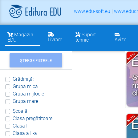
www.edu-soft.eu
|
www.educr
Magazin
Suport
Livrare
Avize
EDU
tehnic
ȘTERGE FILTRELE
Grădiniță:
Grupa mică
Grupa mijlocie
Grupa mare
Școală:
Clasa pregătitoare
Clasa I
Clasa a II-a