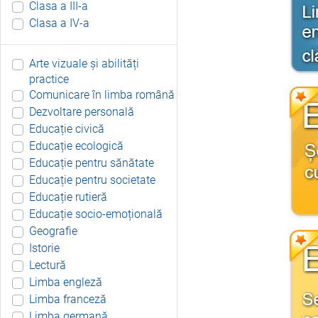
Clasa a III-a
Clasa a IV-a
Arte vizuale și abilități
practice
Comunicare în limba română
Dezvoltare personală
Educație civică
Educație ecologică
Educație pentru sănătate
Educație pentru societate
Educație rutieră
Educație socio-emoțională
Geografie
Istorie
Lectură
Limba engleză
Limba franceză
Limba germană