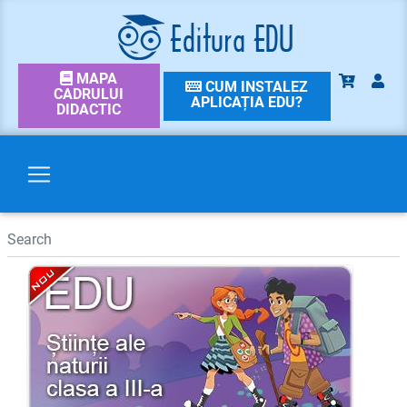
MAPA
CUM INSTALEZ
CADRULUI
APLICAȚIA EDU?
DIDACTIC