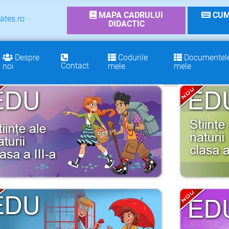
MAPA CADRULUI
CUM
ates.ro
DIDACTIC
Despre
Codurile
Documentel
Contact
noi
mele
mele