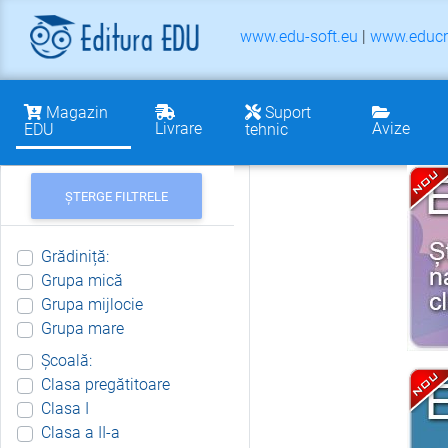
www.edu-soft.eu
|
www.educr
Magazin
Suport
Livrare
Avize
EDU
tehnic
ȘTERGE FILTRELE
Grădiniță:
Grupa mică
Grupa mijlocie
Grupa mare
Școală:
Clasa pregătitoare
Clasa I
Clasa a II-a