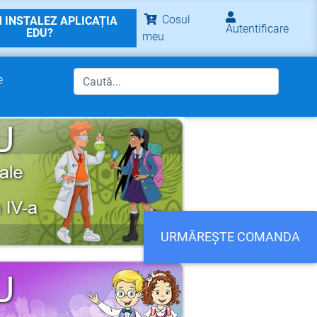
Cosul
 INSTALEZ APLICAȚIA
Autentificare
EDU?
meu
e
URMĂREȘTE COMANDA