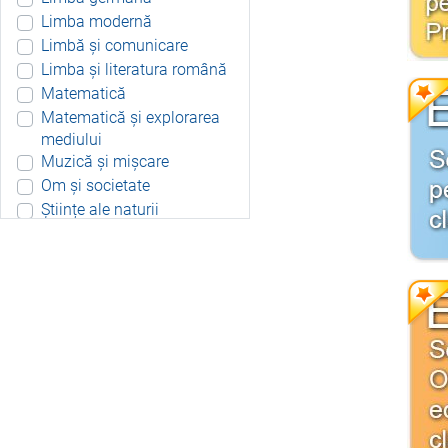
Limba modernă
Limbă și comunicare
Limba și literatura română
Matematică
Matematică și explorarea
mediului
Muzică și mișcare
Om și societate
Științe ale naturii
Aplicație Android
Include resurse didactice
Include soft educațional
Integrat
Joc 3D