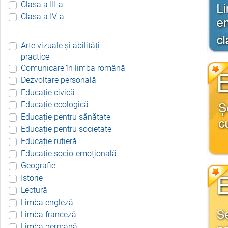
Clasa a III-a
Clasa a IV-a
Arte vizuale și abilități
practice
Comunicare în limba română
Dezvoltare personală
Educație civică
Educație ecologică
Educație pentru sănătate
Educație pentru societate
Educație rutieră
Educație socio-emoțională
Geografie
Istorie
Lectură
Limba engleză
Limba franceză
Limba germană