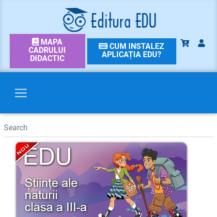
MAPA
CUM INSTALEZ
CADRULUI
APLICAȚIA EDU?
DIDACTIC