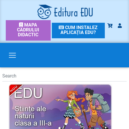
MAPA
CUM INSTALEZ
CADRULUI
APLICAȚIA EDU?
DIDACTIC