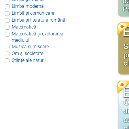
Limba modernă
Limbă și comunicare
Limba și literatura română
Matematică
Matematică și explorarea
mediului
Muzică și mișcare
Om și societate
Științe ale naturii
Aplicație Android
Include resurse didactice
Include soft educațional
Integrat
Joc 3D