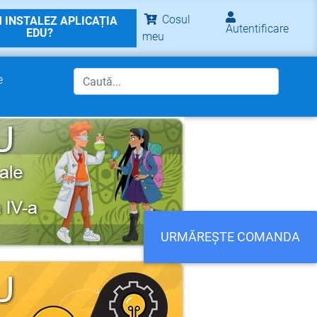
Cosul
 INSTALEZ APLICAȚIA
Autentificare
EDU?
meu
e
URMĂREȘTE COMANDA