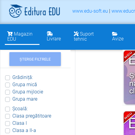
www.edu-soft.eu
|
www.educr
Magazin
Suport
Livrare
Avize
EDU
tehnic
ȘTERGE FILTRELE
Grădiniță:
Grupa mică
Grupa mijlocie
Grupa mare
Școală:
Clasa pregătitoare
Clasa I
Clasa a II-a