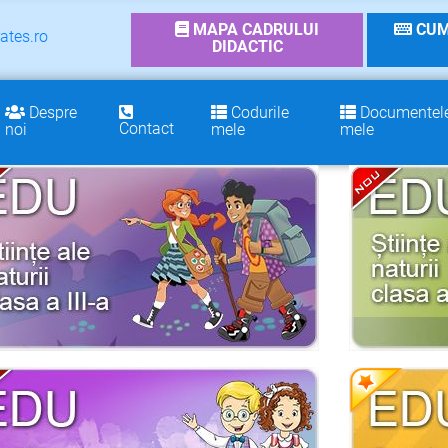
MAPA CADRULUI
CUM
ates.ro
DIDACTIC
Despre
Codurile
Documentel
Contact
noi
mele
mele