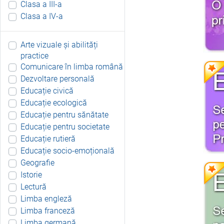
Clasa a III-a
Clasa a IV-a
Arte vizuale și abilități
practice
Comunicare în limba română
Dezvoltare personală
Educație civică
Educație ecologică
Educație pentru sănătate
Educație pentru societate
Educație rutieră
Educație socio-emoțională
Geografie
Istorie
Lectură
Limba engleză
Limba franceză
Limba germană