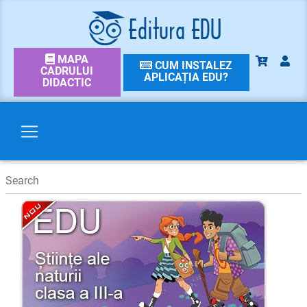
MAPA
CUM INSTALEZ
CADRULUI
APLICAȚIA EDU?
DIDACTIC