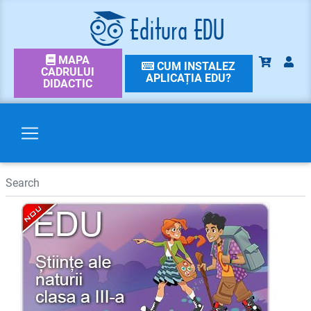
MAPA
CUM INSTALEZ
CADRULUI
APLICAȚIA EDU?
DIDACTIC