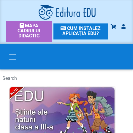
MAPA
CUM INSTALEZ
CADRULUI
APLICAȚIA EDU?
DIDACTIC