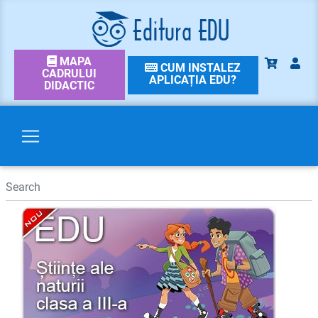
MAPA
CUM INSTALEZ
CADRULUI
APLICAȚIA EDU?
DIDACTIC