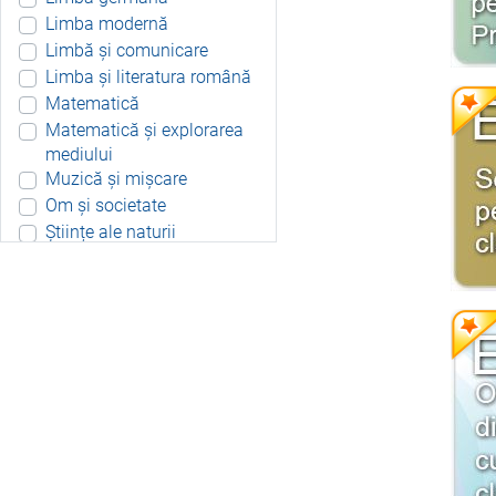
Limba modernă
Limbă și comunicare
Limba și literatura română
Matematică
Matematică și explorarea
mediului
Muzică și mișcare
Om și societate
Științe ale naturii
Aplicație Android
Include resurse didactice
Include soft educațional
Integrat
Joc 3D