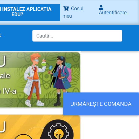
Cosul
 INSTALEZ APLICAȚIA
Autentificare
EDU?
meu
e
URMĂREȘTE COMANDA