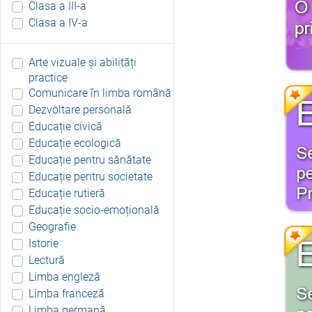
Clasa a III-a
Clasa a IV-a
Arte vizuale și abilități
practice
Comunicare în limba română
Dezvoltare personală
Educație civică
Educație ecologică
Educație pentru sănătate
Educație pentru societate
Educație rutieră
Educație socio-emoțională
Geografie
Istorie
Lectură
Limba engleză
Limba franceză
Limba germană