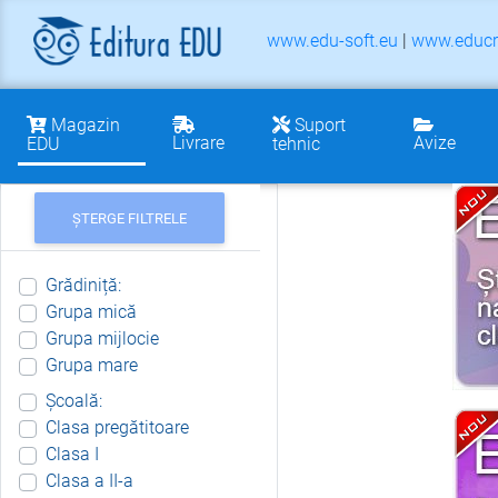
www.edu-soft.eu
|
www.educr
Magazin
Suport
Livrare
Avize
EDU
tehnic
ȘTERGE FILTRELE
Grădiniță:
Grupa mică
Grupa mijlocie
Grupa mare
Școală:
Clasa pregătitoare
Clasa I
Clasa a II-a