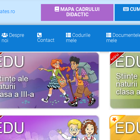
MAPA CADRULUI
CUM
ates.ro
DIDACTIC
Despre
Codurile
Documentel
Contact
noi
mele
mele