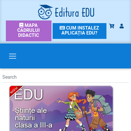
MAPA
CUM INSTALEZ
CADRULUI
APLICAȚIA EDU?
DIDACTIC