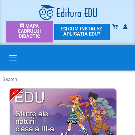
MAPA
CUM INSTALEZ
CADRULUI
APLICAȚIA EDU?
DIDACTIC