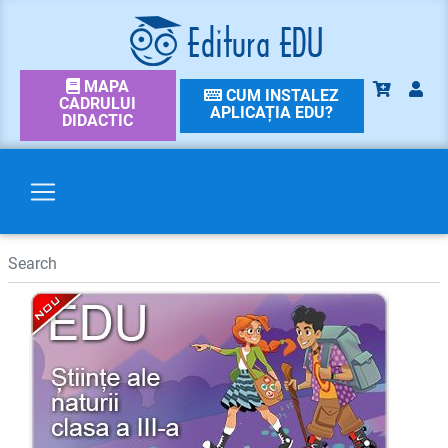
MAPA
CUM INSTALEZ
CADRULUI
APLICAȚIA EDU?
DIDACTIC