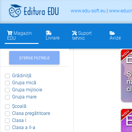
www.edu-soft.eu
|
www.educr
Magazin
Suport
Livrare
Avize
EDU
tehnic
ȘTERGE FILTRELE
Grădiniță:
Grupa mică
Grupa mijlocie
Grupa mare
Școală:
Clasa pregătitoare
Clasa I
Clasa a II-a