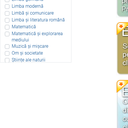
Limba modernă
Limbă și comunicare
Limba și literatura română
Matematică
Matematică și explorarea
mediului
Muzică și mișcare
Om și societate
Științe ale naturii
Aplicație Android
Include resurse didactice
Include soft educațional
Integrat
Joc 3D