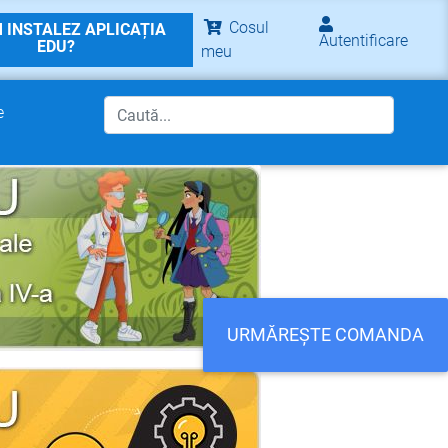
Cosul
 INSTALEZ APLICAȚIA
Autentificare
EDU?
meu
e
URMĂREȘTE COMANDA