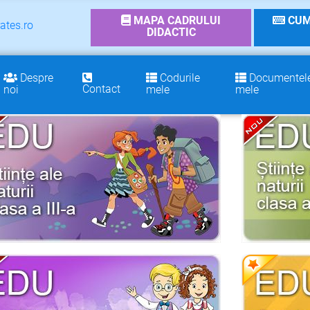
MAPA CADRULUI
CUM
ates.ro
DIDACTIC
Despre
Codurile
Documentel
Contact
noi
mele
mele