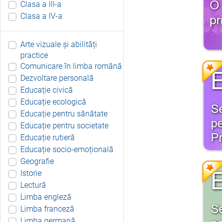
Clasa a III-a
Clasa a IV-a
Arte vizuale și abilități
practice
Comunicare în limba română
Dezvoltare personală
Educație civică
Educație ecologică
Educație pentru sănătate
Educație pentru societate
Educație rutieră
Educație socio-emoțională
Geografie
Istorie
Lectură
Limba engleză
Limba franceză
Limba germană