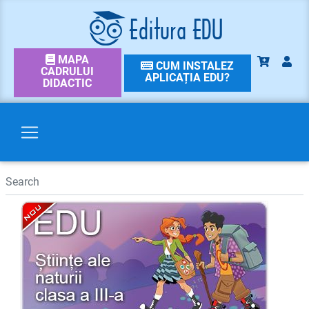
MAPA
CUM INSTALEZ
CADRULUI
APLICAȚIA EDU?
DIDACTIC